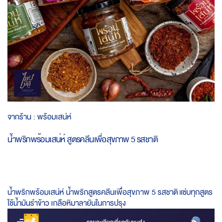
Skip
จากร้าน :
พร้อมเสน่ห์
to
the
น้ำพริกพร้อมเสน่ห์ สูตรคลีนเพื่อสุขภาพ 5 รสชาติ
beginning
of
the
images
gallery
น้ำพริกพร้อมเสน่ห์ น้ำพริกสูตรคลีนเพื่อสุขภาพ 5 รสชาติ แซ่บทุกสูตร
ใช้น้ำมันรำข้าว เกลือหิมาลายันในการปรุง