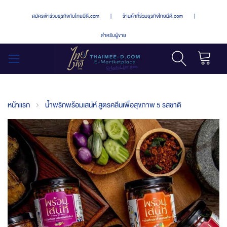
สมัครเข้าร่วมธุรกิจกับไทยมีดี.com
|
ร้านค้าที่ร่วมธุรกิจไทยมีดี.com
|
สำหรับผู้ขาย
รถเข็น
สลับ
เมนู
หน้าแรก
น้ำพริกพร้อมเสน่ห์ สูตรคลีนเพื่อสุขภาพ 5 รสชาติ
Skip
to
the
end
of
the
images
gallery