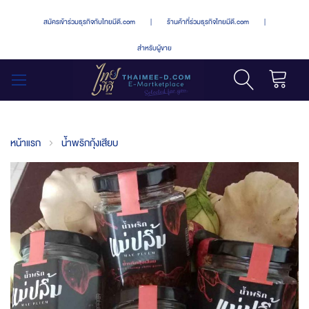
สมัครเข้าร่วมธุรกิจกับไทยมีดี.com
|
ร้านค้าที่ร่วมธุรกิจไทยมีดี.com
|
สำหรับผู้ขาย
รถเข็น
สลับ
เมนู
หน้าแรก
น้ำพริกกุ้งเสียบ
Skip
to
the
end
of
the
images
gallery