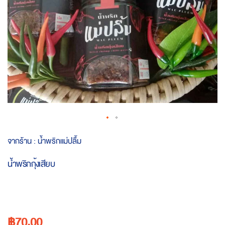
Skip
จากร้าน :
น้ำพริกแม่ปลื้ม
to
the
น้ำพริกกุ้งเสียบ
beginning
of
the
images
gallery
฿70.00