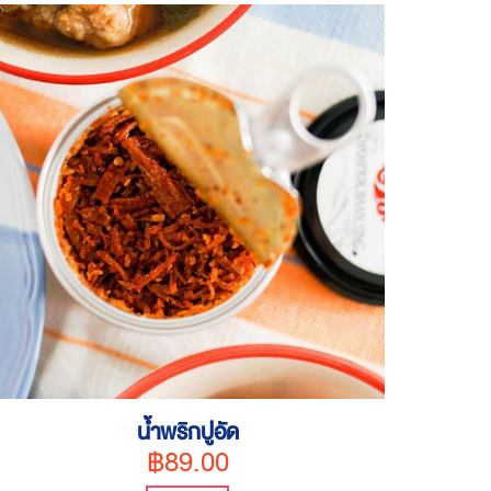
น้ำพริกปูอัด
฿89.00