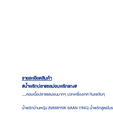
Skip
to
the
beginning
of
the
images
gallery
รายละเอียดสินค้า
#น้ำพริกปลาแซลม่อนพริกแกง#
...
หอมเนื้อปลาแซลม่อนมากๆ บวกเครื่องเทศ กินเพลินๆ
น้ำพริกบ้านหญิง (NAMPRIK BAAN YING) น้ำพริกสูตรโบราณจ