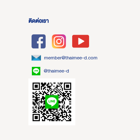
ติดต่อเรา
member@thaimee-d.com
@thaimee-d