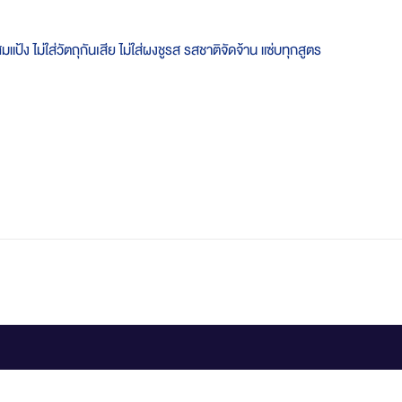
แป้ง ไม่ใส่วัตถุกันเสีย ไม่ใส่ผงชูรส รสชาติจัดจ้าน แซ่บทุกสูตร