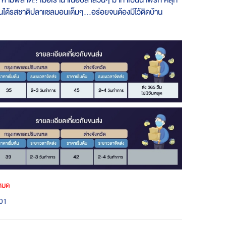
ห้ามพลาด!!
เมื่อเรานำเนื้อปลาล้วนๆ มาทำเป็นน้ำพริก คลุก
นได้รสชาติปลาแซลมอนเต็มๆ...อร่อยจนต้องมีไว้ติดบ้าน
าหมด
01