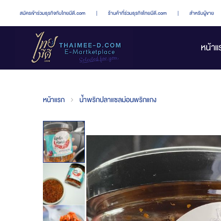
สมัครเข้าร่วมธุรกิจกับไทยมีดี.com
|
ร้านค้าที่ร่วมธุรกิจไทยมีดี.com
|
สำหรับผู้ขาย
หน้าแ
หน้าแรก
น้ำพริกปลาแซลม่อนพริกแกง
Skip
to
the
end
of
the
images
gallery