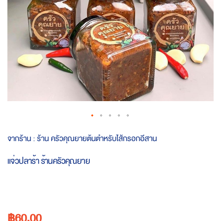
Skip
จากร้าน :
ร้าน ครัวคุณยายต้นตำหรับไส้กรอกอีสาน
to
the
แจ่วปลาร้า ร้านครัวคุณยาย
beginning
of
the
images
gallery
฿60.00