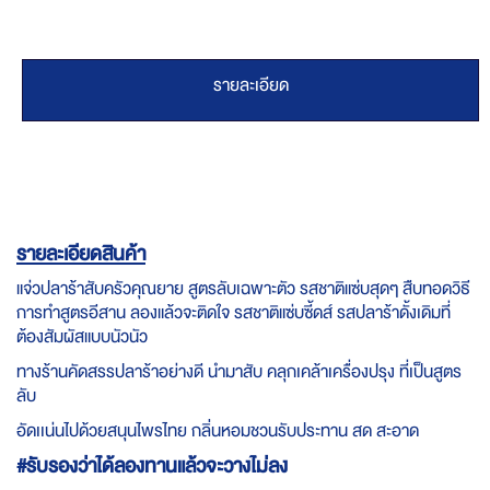
รายละเอียด
รายละเอียดสินค้า
แจ่วปลาร้าสับครัวคุณยาย สูตรลับเฉพาะตัว รสชาติแซ่บสุดๆ สืบทอดวิธี
การทำสูตร
อีสาน ลองแล้วจะติดใจ รสชาติแซ่บซี้ดส์ รสปลาร้าดั้งเดิมที่
ต้องสัมผัสแบบนัวนัว
ทางร้านคัดสรรปลาร้าอย่างดี นำมาสับ คลุกเคล้าเครื่องปรุง ที่เป็นสูตร
ลับ
อัดเเน่นไปด้วยสนุนไพรไทย กลิ่นหอมชวนรับประทาน สด สะอาด
#รับรองว่าได้ลองทานแล้วจะวางไม่ลง