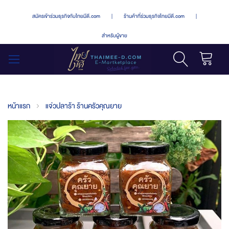
สมัครเข้าร่วมธุรกิจกับไทยมีดี.com
|
ร้านค้าที่ร่วมธุรกิจไทยมีดี.com
|
สำหรับผู้ขาย
รถเข็น
สลับ
เมนู
หน้าแรก
แจ่วปลาร้า ร้านครัวคุณยาย
Skip
to
the
end
of
the
images
gallery