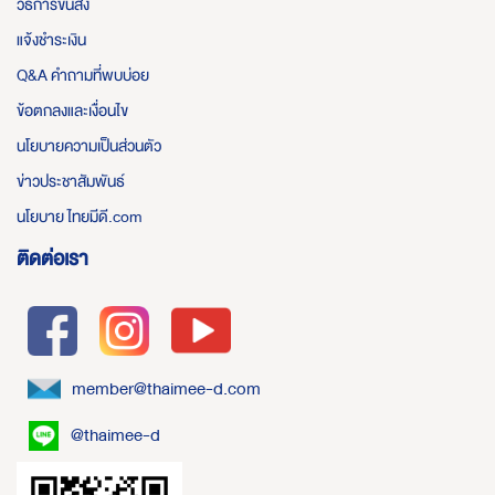
วิธีการขนส่ง
แจ้งชำระเงิน
Q&A คำถามที่พบบ่อย
ข้อตกลงและเงื่อนไข
นโยบายความเป็นส่วนตัว
ข่าวประชาสัมพันธ์
นโยบาย ไทยมีดี.com
ติดต่อเรา
member@thaimee-d.com
@thaimee-d