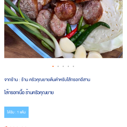
Skip
จากร้าน :
ร้าน ครัวคุณยายต้นตำหรับไส้กรอกอีสาน
to
the
ไส้กรอกเนื้อ ร้านครัวคุณยาย
beginning
of
the
images
ได้รับ : 1 แต้ม
gallery