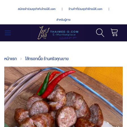
สมัครเข้าร่วมธุรกิจกับไทยมีดี.com
|
ร้านค้าที่ร่วมธุรกิจไทยมีดี.com
|
สำหรับผู้ขาย
รถเข็น
สลับ
เมนู
หน้าแรก
ไส้กรอกเนื้อ ร้านครัวคุณยาย
Skip
to
the
end
of
the
images
gallery