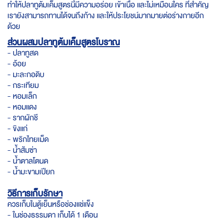
ทำให้ปลาทูต้มเค็มสูตรนี้มีความอร่อย เข้าเนื้อ และไม่เหมือนใคร ที่สำคัญ
เรายังสามารถทานได้จนถึงก้าง และให้ประโยชน์มากมายต่อร่างกายอีก
ด้วย
ส่วนผสมปลาทูต้มเค็มสูตรโบราณ
- ปลาทูสด
- อ้อย
- มะละกอดิบ
- กระเทียม
- หอมเล็ก
- หอมแดง
- รากผักชี
- ขิงแก่
- พริกไทยเม็ด
- น้ำส้มซ่า
- น้ำตาลโตนด
- น้ำมะขามเปียก
วิธีการเก็บรักษา
ควรเก็บในตู้เย็นหรือช่องแช่แข็ง
- ในช่องธรรมดา เก็บได้ 1 เดือน