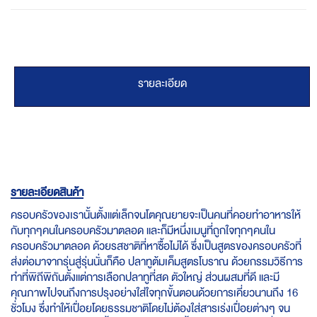
รายละเอียด
รายละเอียดสินค้า
ครอบครัวของเรานั้นตั้งแต่เล็กจนโตคุณยายจะเป็นคนที่คอยทำอาหารให้
กับทุกๆคนในครอบครัวมาตลอด และก็มีหนึ่งเมนูที่ถูกใจทุกๆคนใน
ครอบครัวมาตลอด ด้วยรสชาติที่หาซื้อไม่ได้ ซึ่งเป็นสูตรของครอบครัวที่
ส่งต่อมาจากรุ่นสู่รุ่นนั่นก็คือ ปลาทูต้มเค็มสูตรโบราณ ด้วยกรรมวิธีการ
ทำที่พิถีพิถันตั้งแต่การเลือกปลาทูที่สด ตัวใหญ่ ส่วนผสมที่ดี และมี
คุณภาพไปจนถึงการปรุงอย่างใส่ใจทุกขั้นตอนด้วยการเคี่ยวนานถึง 16
ชั่วโมง ซึ่งทำให้เปื่อยโดยธรรมชาติโดยไม่ต้องใส่สารเร่งเปื่อยต่างๆ จน