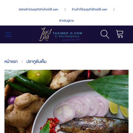
สมัครเข้าร่วมธุรกิจกับไทยมีดี.com
|
ร้านค้าที่ร่วมธุรกิจไทยมีดี.com
|
สำหรับผู้ขาย
รถเข็น
สลับ
เมนู
หน้าแรก
ปลาทูต้มเค็ม
Skip
to
the
end
of
the
images
gallery