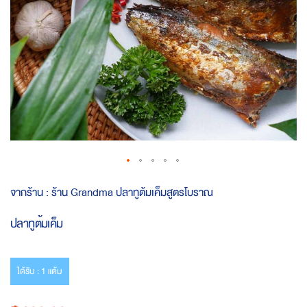
Skip
จากร้าน :
ร้าน Grandma ปลาทูต้มเค็มสูตรโบราณ
to
the
ปลาทูต้มเค็ม
beginning
of
the
images
ได้รับ : 1 แต้ม
gallery