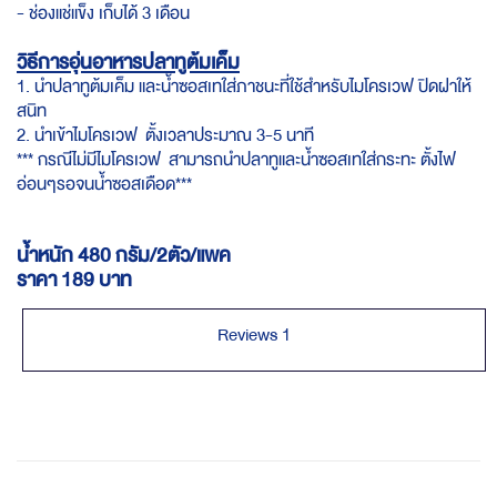
- ช่องแช่แข็ง เก็บได้ 3 เดือน
วิธีการอุ่นอาหารปลาทูต้มเค็ม
1. นำปลาทูต้มเค็ม และน้ำซอสเทใส่ภาชนะที่ใช้สำหรับไมโครเวฟ ปิดฝาให้
สนิท
2. นำเข้าไมโครเวฟ ตั้งเวลาประมาณ 3-5 นาที
*** กรณีไม่มีไมโครเวฟ สามารถนำปลาทูและน้ำซอสเทใส่กระทะ ตั้งไฟ
อ่อนๆรอจนน้ำซอสเดือด***
น้ำหนัก 480 กรัม/2ตัว/แพค
ราคา 189 บาท
Reviews
1