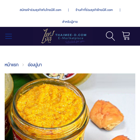
สมัครเข้าร่วมธุรกิจกับไทยมีดี.com
|
ร้านค้าที่ร่วมธุรกิจไทยมีดี.com
|
สำหรับผู้ขาย
รถเข็น
สลับ
เมนู
หน้าแรก
อ่องปูนา
Skip
to
the
end
of
the
images
gallery