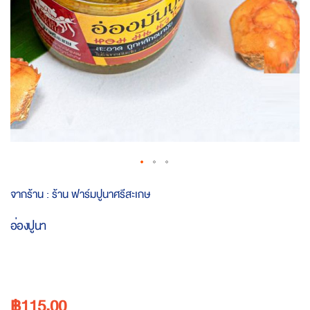
Skip
จากร้าน :
ร้าน ฟาร์มปูนาศรีสะเกษ
to
the
อ่องปูนา
beginning
of
the
images
gallery
฿115.00