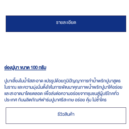
รายละเอียด
อ่องปูนา ขนาด 100 กรัม
ปูนาเลี้ยงในน้ำใสสะอาด​ แปรรูปด้วยภูมิปัญญาการทำน้ำพริกปูนาสูตร
โบราณ​ และความมุ่งมั่นตั้งใจในการพัฒนาคุณภาพน้ำพริกปูนาให้อร่อย
และสะอาดมาโดยตลอด​ เพื่อส่งต่อความอร่อยจากชุมชนสู่ผู้บริโภคทั่ว
ประเทศ​ กับผลิตภัณฑ์ฟาร์มปูนาศรีสะเกษ​ อร่อย​ คุ้ม​ ไม่ซ้ำใคร
รีวิวสินค้า