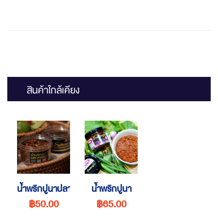
สินค้าใกล้เคียง
น้ำพริกปูนาปลากรอบ
น้ำพริกปูนา
฿50.00
฿65.00