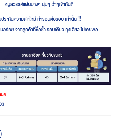
หมูสวรรค์แผ่นบางๆ นุ่มๆ ฉ่ำๆเข้ากันดี
บประกันความสดใหม่ ทำรอบต่อรอบ เท่านั้น ‼️
มอร่อย จากลูกค้าที่ซื้อซ้ำ รอบเดียว ถุงเดียว ไม่เคยพอ
าหมด
03