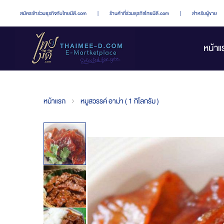
สมัครเข้าร่วมธุรกิจกับไทยมีดี.com
|
ร้านค้าที่ร่วมธุรกิจไทยมีดี.com
|
สำหรับผู้ขาย
หน้าแ
หน้าแรก
หมูสวรรค์ อาม่า ( 1 กิโลกรัม )
Skip
to
the
end
of
the
images
gallery