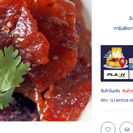
รั
การันตีควา
สินค้าในคลัง
สินค้
G1AP034-0
SKU