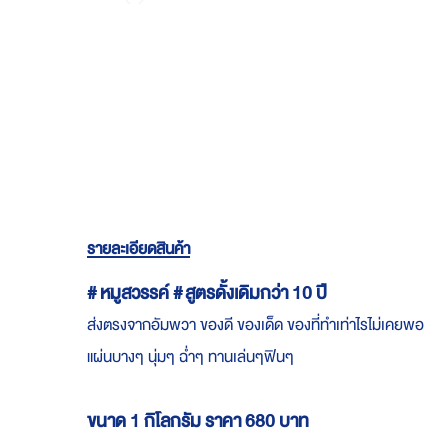
Skip
to
the
beginning
of
the
images
gallery
รายละเอียดสินค้า
# หมูสวรรค์ # สูตรดั้งเดิมกว่า 10 ปี
ส่งตรงจากอัมพวา ของดี ของเด็ด ของที่ทำเท่าไรไม่เคยพอ
แผ่นบางๆ นุ่มๆ ฉ่ำๆ ทานเล่นๆฟินๆ
ขนาด 1 กิโลกรัม ราคา 680 บาท