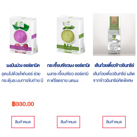
ผงมันม่วง ออร์แกนิค
กระเจี๊ยบเขียวผง ออร์แกนิค
เส้นก๋วยเตี๋ยวข้าวอินทรีย์
อุดมไปด้วยไฟเบอร์ ช่วย
ผงกระเจี๊ยบเขียว ออร์แกนิ
เส้นก๋วยเตี๋ยวอินทรีย์ ผลิต
กระตุ้นระบบการขับถ่าย มี
ค ฟรีชดราย บดผง
จากข้าวอินทรีย์คัดพิเศษ
สารต้านอนุมูลอิสระ มี
สำหรับชงดื่ม พกพา
เส้นเหนียว นุ่ม ไม่ใส่วัตถุกัน
คาร์โบไฮเดรต ทำให้อิ่มเร็ว
สะดวก ผักทานง่าย ผักสด
เสีย ปราศจากสารฟอก
อยู่ท้องได้นาน
ดื่มได้ เหมาะกับทุกเพศทุก
ขาว ปราศจากกลูเตนที่
฿330.00
วัย
เป็นสารก่อภูมิแพ้
สินค้าหมด
สินค้าหมด
สินค้าหมด