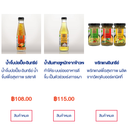
น้ำจิ้มปอเปี๊ยะอินทรีย์
น้ำส้มสายชูหมักจากข้าวหอมมะลิอินทรีย์
พริกแกงอินทรีย์
น้ำจิ้มปอเปี๊ยะอินทรีย์ น้ำ
ทำให้ระบบย่อยอาหารดี
พริกแกงเพื่อสุขภาพ ผลิต
จิ้มเพื่อสุขภาพ รสชาติ
ขึ้น เป็นตัวช่วยเร่งการเผา
จากวัตถุดิบออร์แกนิคที่
อร่อย ทานง่าย ดีต่อ
ผลาญไขมัน ช่วยลดน้ำ
ผ่านการคัดสรรมาอย่าง
สุขภาพ ไม่ใส่สารกันบูด ไม่
หนัก บรรเทาอาการไขข้อ
พิถีพิถัน รสชาติเข้มข้น
ใส่สีหรือแต่งกลิ่นใดๆ
อักเสบ ช่วยรักษาโรคความ
อร่อย ทานง่าย ดีต่อ
฿108.00
฿115.00
เหมาะสำหรับผู้ที่รัก
ดันโลหิตสูง
สุขภาพ ไม่ใส่สารกันบูด
สุขภาพ
สินค้าหมด
สินค้าหมด
สินค้าหมด