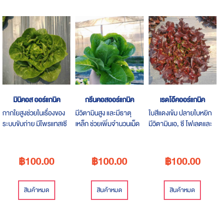
มินิคอส ออร์แกนิค
กรีนคอสออร์แกนิค
เรดโอ๊คออร์แกนิค
กากใยสูงช่วยในเรื่องของ
มีวิตามินสูง และมีธาตุ
ใบสีแดงเข้ม ปลายใบหยิก
ระบบขับถ่าย มีโพรแทสเซี
เหล็ก ช่วยเพิ่มจำนวนเม็ด
มีวิตามินเอ, ซี โฟเลตและ
ยม และกรดโฟเลตสูง มี
เลือดแดงในร่างกาย
ธาตุเหล็ก ช่วยล้างลำ
สารต้านอนุมูลอิสระเพื่อ
กระตุ้นการขับถ่ายได้ดี
ใส้ ให้การขับถ่ายเป็นไป
ช่วยลดความเสื่อมของจอ
เหมาะสำหรับคนเป็นโรค
อย่างมีระบบขึ้น ไม่มีรส
฿100.00
฿100.00
฿100.00
ประสาทตาในผู้สูงอายุ
เบาหวาน
ไม่มีกลิ่น
สินค้าหมด
สินค้าหมด
สินค้าหมด