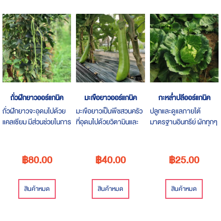
Descending
Direction
ถั่วฝักยาวออร์แกนิค
มะเขือยาวออร์แกนิค
กะหล่ำปลีออร์แกนิค
ถั่วฝักยาวจะอุดมไปด้วย
มะเขือยาวเป็นพืชสวนครัว
ปลูกและดูแลภายใต้
แคลเซียม มีส่วนช่วยในการ
ที่อุดมไปด้วยวิตามินและ
มาตรฐานอินทรีย์ ผักทุกๆ
บำรุงกระดูกและฟัน ป้อง
เกลือแร่ ช่วยปรับสมดุล
ต้น "ปราศจากสารเคมีทุก
การการเกิดโรคกระดูก
ของระบบต่างๆ ภายใน
ชนิด"
พรุน ฟอสฟอรัส
ร่างกาย ช่วยในเรื่องการ
฿80.00
฿40.00
฿25.00
ขับถ่าย
สินค้าหมด
สินค้าหมด
สินค้าหมด