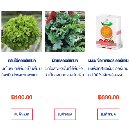
กรีนโอ๊คออร์แกนิค
ผักเคลออร์แกนิค
ผงมะเขือเทศเชอรี่ ออร์แกนิ
ผักใบหยักสีเขียว เป็นพุ่ม มี
ผักใบสีเขียวเข้มที่ได้ขึ้นชื่อ
มะเขือเทศเชอรี่ผง ออร์แกนิ
วิตามินบำรุงสายตาและ
ว่าเป็นสุดยอดของผักเพื่อ
ค 100% ผักพร้อมชง
เส้นผม มีไฟเบอร์ช่วยแก้
สุขภาพ คุณค่าทางอาหาร
มะเขือเทศพร้อมชง ผักชง
ท้องผูก รสชาติหวาน
มากมายแต่มีน้ำตาลน้อย
ดื่มได้
กรอบ เป็นพุ่ม แคลอรีน้อย
มาก เหมาะสำหรับคนรัก
฿100.00
฿330.00
สุขภาพและคนที่ต้องการ
ลดน้ำหนัก**ผักสดจะส่ง
ผ่านขนส่ง Inter Express
สินค้าหมด
สินค้าหมด
สินค้าหมด
เท่านั้นเนื่องจากจัดส่งแบบ
เย็น