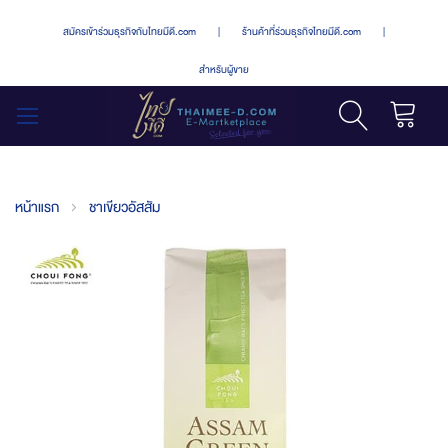
สมัครเข้าร่วมธุรกิจกับไทยมีดี.com
|
ร้านค้าที่ร่วมธุรกิจไทยมีดี.com
|
สำหรับผู้ขาย
รถเข็น
สลับ
เมนู
หน้าแรก
ชาเขียวอัสสัม
Skip
to
the
end
of
the
images
gallery