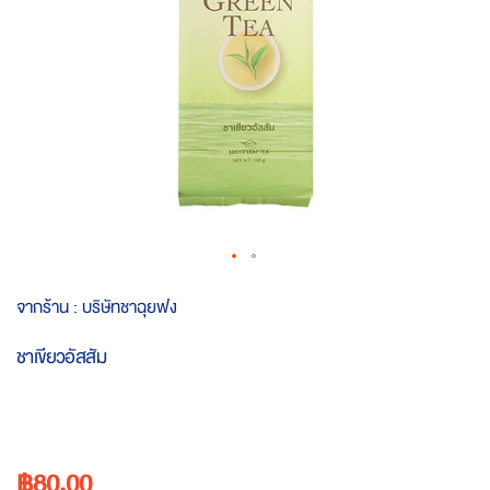
Skip
จากร้าน :
บริษัทชาฉุยฟง
to
the
ชาเขียวอัสสัม
beginning
of
the
images
gallery
฿80.00