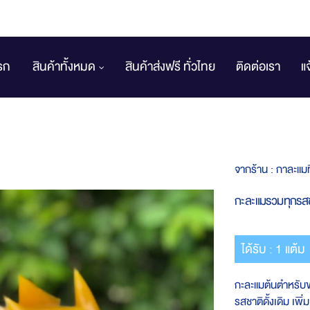
รก
สินค้าทั้งหมด
สินค้าส่งฟรี ทั่วไทย
ติดต่อเรา
แ
จากร้าน :
กาละแมท
กะละแมรวมทุกรส
ได้รับ : 1 แต้ม
กะละแมต้นตำหรับ
รสชาติดั้งเดิม เพิ