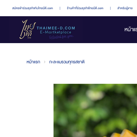
สมัครเข้าร่วมธุรกิจกับไทยมีดี.com
|
ร้านค้าที่ร่วมธุรกิจไทยมีดี.com
|
สำหรับผู้ขาย
หน้าแ
หน้าแรก
กะละแมรวมทุกรสชาติ
Skip
to
the
end
of
the
images
gallery