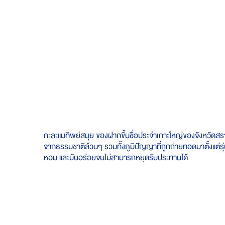
Skip
to
the
beginning
of
the
images
gallery
กะละแมทิพย์สมุย ของฝากขึ้นชื่อประจำเกาะใหญ่ของจังหวัดสราษฎ
จากธรรมชาติล้วนๆ รวมทั้งภูมิปัญญาที่ถูกถ่ายทอดมาตั้งแต่รุ่น
หอม และมันอร่อยจนไม่สามารถหยุดรับประทานได้