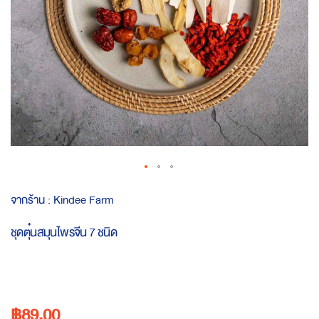
Skip
จากร้าน :
Kindee Farm
to
the
ชุดตุ๋นสมุนไพรจีน 7 ชนิด
beginning
of
the
images
gallery
฿89.00