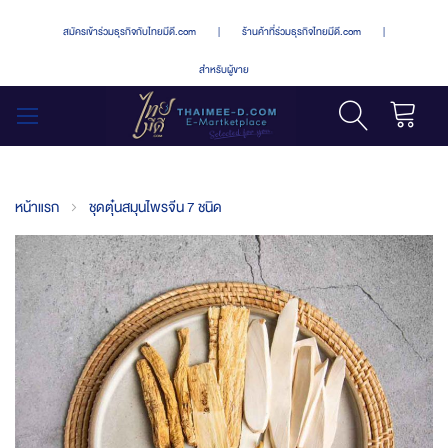
สมัครเข้าร่วมธุรกิจกับไทยมีดี.com
|
ร้านค้าที่ร่วมธุรกิจไทยมีดี.com
|
สำหรับผู้ขาย
รถเข็น
สลับ
เมนู
หน้าแรก
ชุดตุ๋นสมุนไพรจีน 7 ชนิด
Skip
to
the
end
of
the
images
gallery