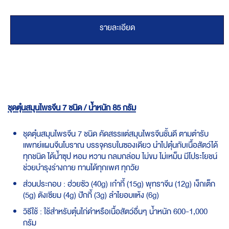
รายละเอียด
ชุดตุ๋นสมุนไพรจีน 7 ชนิด / น้ำหนัก 85 กรัม
ชุดตุ๋นสมุนไพรจีน 7 ชนิด คัดสรรแต่สมุนไพรจีนชั้นดี ตามตำรับ
แพทย์แผนจีนโบราณ บรรจุครบในซองเดียว นำไปตุ๋นกับเนื้อสัตว์ได้
ทุกชนิด ได้น้ำซุป หอม หวาน กลมกล่อม ไม่ขม ไม่เหม็น มีโประโยชน์
ช่วยบำรุงร่างกาย ทานได้ทุกเพศ ทุกวัย
ส่วนประกอบ : ฮ่วยซัว (40g) เก๋ากี้ (15g) พุทราจีน (12g) เง็กเต็ก
(5g) ตังเซียม (4g) ปักกี้ (3g) ลำไยอบแห้ง (6g)
วิธีใช้ : ใช้สำหรับตุ๋นไก่ดำหรือเนื้อสัตว์อื่นๆ น้ำหนัก 600-1,000
กรัม