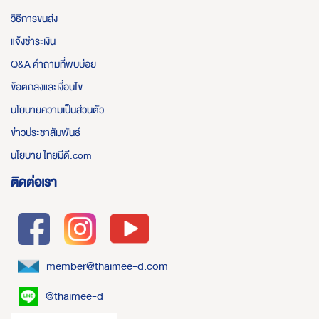
วิธีการขนส่ง
แจ้งชำระเงิน
Q&A คำถามที่พบบ่อย
ข้อตกลงและเงื่อนไข
นโยบายความเป็นส่วนตัว
ข่าวประชาสัมพันธ์
นโยบาย ไทยมีดี.com
ติดต่อเรา
member@thaimee-d.com
@thaimee-d