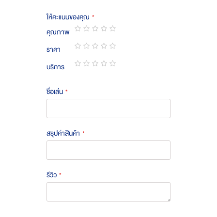
ให้คะแนนของคุณ
คุณภาพ
1
2
3
4
5
ราคา
star
stars
stars
stars
stars
1
2
3
4
5
บริการ
star
stars
stars
stars
stars
1
2
3
4
5
star
stars
stars
stars
stars
ชื่อเล่น
สรุปค่าสินค้า
รีวิว