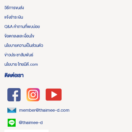
วิธีการขนส่ง
แจ้งชำระเงิน
Q&A คำถามที่พบบ่อย
ข้อตกลงและเงื่อนไข
นโยบายความเป็นส่วนตัว
ข่าวประชาสัมพันธ์
นโยบาย ไทยมีดี.com
ติดต่อเรา
member@thaimee-d.com
@thaimee-d