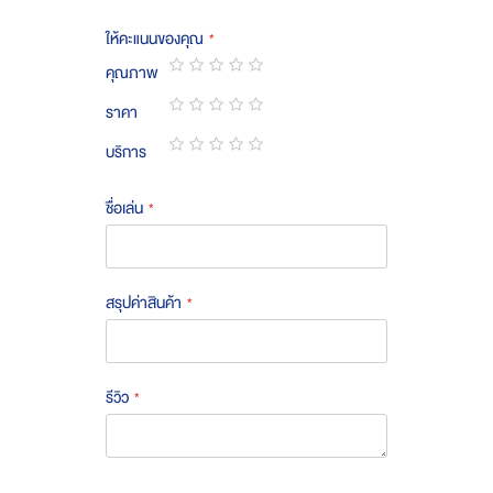
ให้คะแนนของคุณ
คุณภาพ
1
2
3
4
5
ราคา
star
stars
stars
stars
stars
1
2
3
4
5
บริการ
star
stars
stars
stars
stars
1
2
3
4
5
star
stars
stars
stars
stars
ชื่อเล่น
สรุปค่าสินค้า
รีวิว