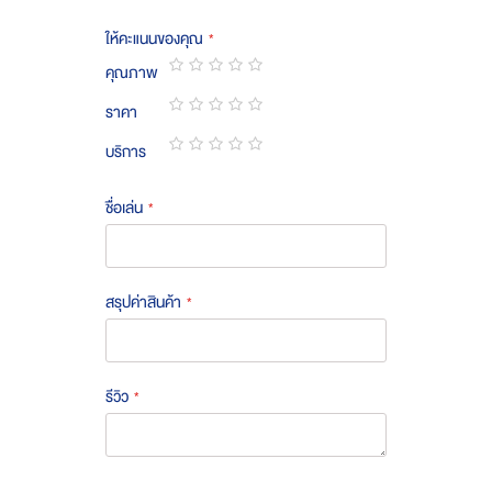
ให้คะแนนของคุณ
คุณภาพ
1
2
3
4
5
ราคา
star
stars
stars
stars
stars
1
2
3
4
5
บริการ
star
stars
stars
stars
stars
1
2
3
4
5
star
stars
stars
stars
stars
ชื่อเล่น
สรุปค่าสินค้า
รีวิว