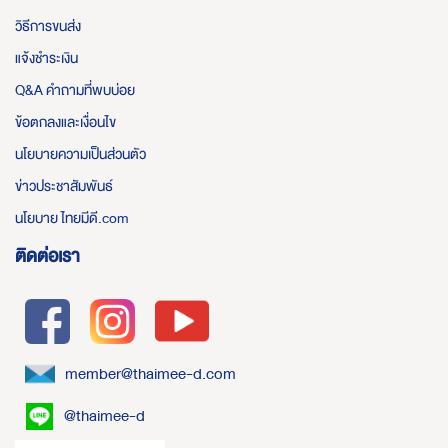
วิธีการขนส่ง
แจ้งชำระเงิน
Q&A คำถามที่พบบ่อย
ข้อตกลงและเงื่อนไข
นโยบายความเป็นส่วนตัว
ข่าวประชาสัมพันธ์
นโยบาย ไทยมีดี.com
ติดต่อเรา
member@thaimee-d.com
@thaimee-d