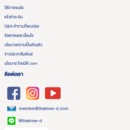
วิธีการขนส่ง
แจ้งชำระเงิน
Q&A คำถามที่พบบ่อย
ข้อตกลงและเงื่อนไข
นโยบายความเป็นส่วนตัว
ข่าวประชาสัมพันธ์
นโยบาย ไทยมีดี.com
ติดต่อเรา
member@thaimee-d.com
@thaimee-d