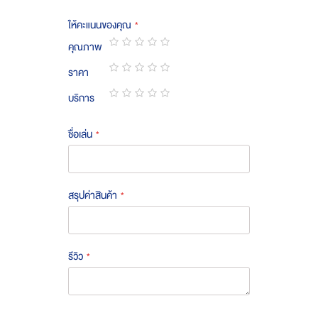
ให้คะแนนของคุณ
คุณภาพ
1
2
3
4
5
ราคา
star
stars
stars
stars
stars
1
2
3
4
5
บริการ
star
stars
stars
stars
stars
1
2
3
4
5
star
stars
stars
stars
stars
ชื่อเล่น
สรุปค่าสินค้า
รีวิว