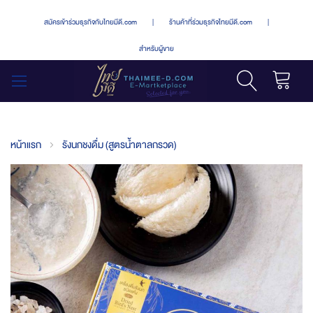
สมัครเข้าร่วมธุรกิจกับไทยมีดี.com
|
ร้านค้าที่ร่วมธุรกิจไทยมีดี.com
|
สำหรับผู้ขาย
รถเข็น
สลับ
เมนู
หน้าแรก
รังนกชงดื่ม (สูตรน้ำตาลกรวด)
Skip
to
the
end
of
the
images
gallery