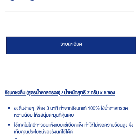
รายละเอียด
รังนกชงดื่ม (สูตรน้ำตาลกรวด) / น้ำหนักสุทธิ 7 กรัม x 5 ซอง
ชงดื่มง่ายๆ เพียง 3 นาที ทำจากรังนกแท้ 100% ใช้น้ำตาลกรวด
หวานน้อย ให้รสนุ่มละมุนที่คุ้นเคย
ใช้เทคโนโลยีการอบแห้งแบบแช่เยือกแข็ง ทำให้ไม่เจอความร้อนสูง จึง
เก็บคุณประโยชน์ของรังนกไว้ได้ดี