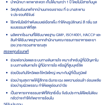
น้ำหนักเบา พกพาสะดวก เก็บได้นานกว่า 1 ปี โดยไม่มีสารกันบูด
วัตถุดิบรังนกแท้จากบ้านนกของเราเอง ที่ อ.บางสะพาน
จ.ประจวบคีรีขันธ์
ใช้เทคโนโลยีทำแห้งแบบแช่เยือกแข็ง ทำให้คงรูปลักษณ์ สี กลิ่น รส
แบบธรรมชาติที่สุด
ผลิตจากโรงงานที่ได้รับมาตรฐาน GMP, ISO14001, HACCP และ
สินค้าได้รับมาตรฐานจากสำนักงานคณะกรรมการอาหารและยา
(อย.)​กระทรวงสาธารณสุข
สรรพคุณรังนกแท้
ช่วยฟอกปอดและระบบทางเดินหายใจ เหมาะสำหรับผู้ที่มีปัญหาใน
ระบบทางเดินหายใจ ผู้ที่มีอาการไอ หรือผู้ที่สูบบุหรี่จัด
ช่วยป้องกันไข้หวัดและไข้หวัดใหญ่ เหมาะกับผู้ที่เป็นภูมิแพ้
ช่วยบำรุงสุขภาพให้รู้สึกกระฉับกระเฉง ลดความอ่อนล้า อ่อนเพลีย
ช่วยบำรุงผิวพรรณ ทำให้แลดูอ่อนกว่าวัย
เป็นอาหารจากธรรมชาติที่ให้ฤทธิ์เย็น จึงรับประทานได้โดยไม่ต้อง
กลัวว่าจะทำให้เกิดอาการร้อนใน
วิธีรับประทาน