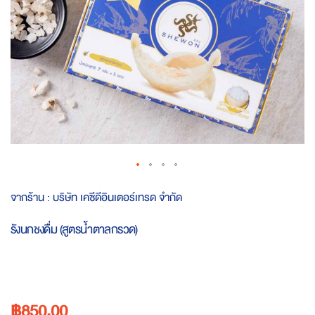
Skip
จากร้าน :
บริษัท เคซีดีอินเตอร์เทรด จำกัด
to
the
รังนกชงดื่ม (สูตรน้ำตาลกรวด)
beginning
of
the
images
gallery
฿850.00