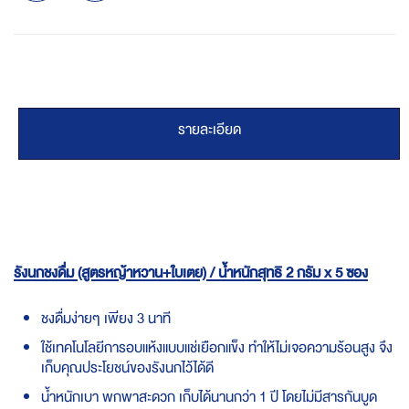
รายละเอียด
รังนกชงดื่ม (สูตรหญ้าหวาน+ใบเตย) / น้ำหนักสุทธิ 2 กรัม x 5 ซอง
ชงดื่มง่ายๆ เพียง 3 นาที
ใช้เทคโนโลยีการอบแห้งแบบแช่เยือกแข็ง ทำให้ไม่เจอความร้อนสูง จึง
เก็บคุณประโยชน์ของรังนกไว้ได้ดี
น้ำหนักเบา พกพาสะดวก เก็บได้นานกว่า 1 ปี โดยไม่มีสารกันบูด