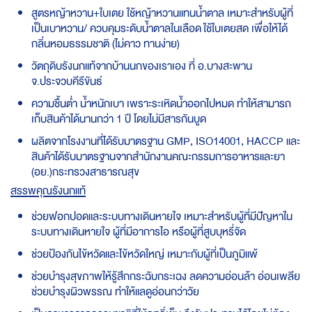
สูตรหญ้าหวาน+ใบเตย ใช้หญ้าหวานแทนน้ำตาล เหมาะสำหรับผู้ที่
เป็นเบาหวาน/ ควบคุมระดับน้ำตาลในเลือด ใช้ใบเตยสด เพื่อให้ได้
กลิ่นหอมธรรมชาติ (ไม่คาว ทานง่าย)
วัตถุดิบรังนกแท้จากบ้านนกของเราเอง ที่ อ.บางสะพาน
จ.ประจวบคีรีขันธ์
ความชื้นต่ำ น้ำหนักเบา เพราะระเหิดน้ำออกไปหมด ทำให้สามารถ
เก็บสินค้าได้นานกว่า 1 ปี โดยไม่มีสารกันบูด
ผลิตจากโรงงานที่ได้รับมาตรฐาน GMP, ISO14001, HACCP และ
สินค้าได้รับมาตรฐานจากสำนักงานคณะกรรมการอาหารและยา
(อย.)​กระทรวงสาธารณสุข
สรรพคุณรังนกแท้
ช่วยฟอกปอดและระบบทางเดินหายใจ เหมาะสำหรับผู้ที่มีปัญหาใน
ระบบทางเดินหายใจ ผู้ที่มีอาการไอ หรือผู้ที่สูบบุหรี่จัด
ช่วยป้องกันไข้หวัดและไข้หวัดใหญ่ เหมาะกับผู้ที่เป็นภูมิแพ้
ช่วยบำรุงสุขภาพให้รู้สึกกระฉับกระเฉง ลดความอ่อนล้า อ่อนเพลีย
ช่วยบำรุงผิวพรรณ ทำให้แลดูอ่อนกว่าวัย