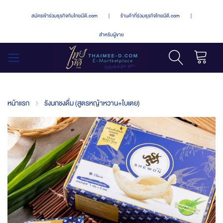
สมัครเข้าร่วมธุรกิจกับไทยมีดี.com
|
ร้านค้าที่ร่วมธุรกิจไทยมีดี.com
|
สำหรับผู้ขาย
รถเข็น
สลับ
เมนู
หน้าแรก
รังนกชงดื่ม (สูตรหญ้าหวาน+ใบเตย)
Skip
to
the
end
of
the
images
gallery