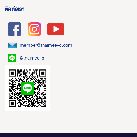
ติดต่อเรา
member@thaimee-d.com
@thaimee-d