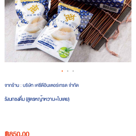
Skip
จากร้าน :
บริษัท เคซีดีอินเตอร์เทรด จำกัด
to
the
รังนกชงดื่ม (สูตรหญ้าหวาน+ใบเตย)
beginning
of
the
images
gallery
฿850.00