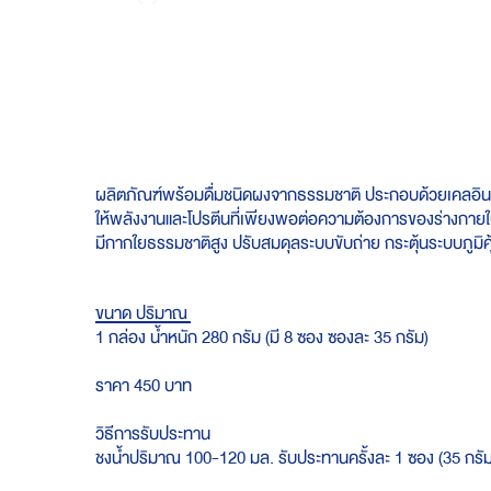
Skip
to
the
beginning
of
the
images
gallery
ผลิตภัณฑ์พร้อมดื่มชนิดผงจากธรรมชาติ ประกอบด้วยเคลอินทร
ให้พลังงานและโปรตีนที่เพียงพอต่อความต้องการของร่างกายใ
มีกากใยธรรมชาติสูง ปรับสมดุลระบบขับถ่าย กระตุ้นระบบภูม
ขนาด ปริมาณ
1 กล่อง น้ำหนัก 280 กรัม (มี 8 ซอง ซองละ 35 กรัม)
ราคา 450 บาท
วิธีการรับประทาน
ชงน้ำปริมาณ 100-120 มล. รับประทานครั้งละ 1 ซอง (35 กรัม