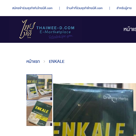
สมัครเข้าร่วมธุรกิจกับไทยมีดี.com
|
ร้านค้าที่ร่วมธุรกิจไทยมีดี.com
|
สำหรับผู้ขาย
หน้าแ
หน้าแรก
ENKALE
Skip
to
the
end
of
the
images
gallery