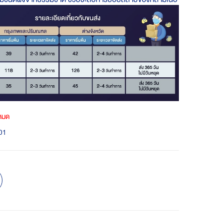
าหมด
01