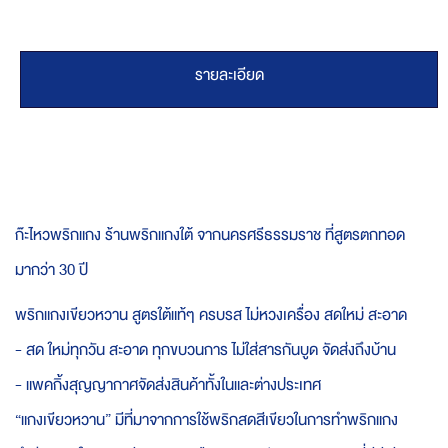
รายละเอียด
ก๊ะไหวพริกแกง ร้านพริกแกงใต้ จากนครศรีธรรมราช ที่สูตรตกทอด
มากว่า 30 ปี
พริกแกงเขียวหวาน สูตรใต้แท้ๆ ครบรส ไม่หวงเครื่อง สดใหม่ สะอาด
- สด ใหม่ทุกวัน สะอาด ทุกขบวนการ ไม่ใส่สารกันบูด จัดส่งถึงบ้าน
- แพคกิ้งสุญญากาศจัดส่งสินค้าทั้งในและต่างประเทศ
“แกงเขียวหวาน” มีที่มาจากการใช้พริกสดสีเขียวในการทำพริกแกง