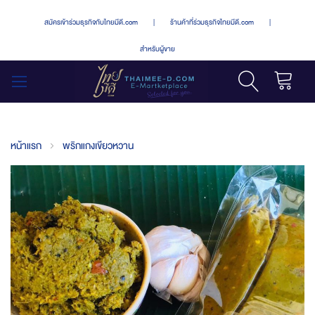
สมัครเข้าร่วมธุรกิจกับไทยมีดี.com
|
ร้านค้าที่ร่วมธุรกิจไทยมีดี.com
|
สำหรับผู้ขาย
รถเข็น
สลับ
เมนู
หน้าแรก
พริกแกงเขียวหวาน
Skip
to
the
end
of
the
images
gallery