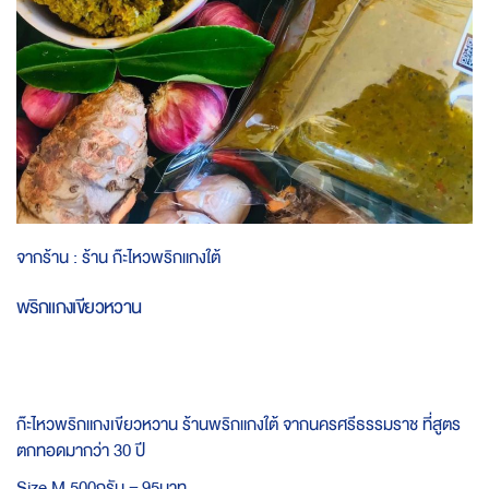
Skip
จากร้าน :
ร้าน ก๊ะไหวพริกแกงใต้
to
the
พริกแกงเขียวหวาน
beginning
of
the
images
gallery
ก๊ะไหวพริกแกงเขียวหวาน ร้านพริกแกงใต้ จากนครศรีธรรมราช ที่สูตร
ตกทอดมากว่า 30 ปี
Size M 500กรัม = 95บาท