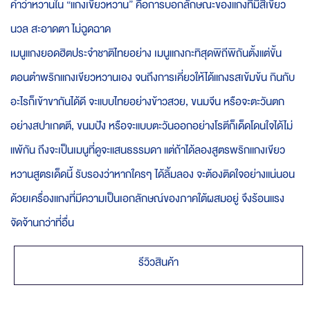
คำว่าหวานใน “แกงเขียวหวาน” คือการบอกลักษณะของแกงที่มีสีเขียว
นวล สะอาดตา ไม่ฉูดฉาด
เมนูแกงยอดฮิตประจำชาติไทยอย่าง เมนูแกงกะทิสุดพิถีพิถันตั้งแต่ขั้น
ตอนตำพริกแกงเขียวหวานเอง จนถึงการเคี่ยวให้ได้แกงรสเข้มข้น กินกับ
อะไรก็เข้าขากันได้ดี จะแบบไทยอย่างข้าวสวย, ขนมจีน หรือจะตะวันตก
อย่างสปาเกตตี, ขนมปัง หรือจะแบบตะวันออกอย่างโรตีก็เด็ดโดนใจได้ไม่
แพ้กัน ถึงจะเป็นเมนูที่ดูจะแสนธรรมดา แต่ถ้าได้ลองสูตรพริกแกงเขียว
หวานสูตรเด็ดนี้ รับรองว่าหากใครๆ ได้ลิ้มลอง จะต้องติดใจอย่างแน่นอน
ด้วยเครื่องแกงที่มีความเป็นเอกลักษณ์ของภาคใต้ผสมอยู่ จึงร้อนแรง
จัดจ้านกว่าที่อื่น
รีวิวสินค้า