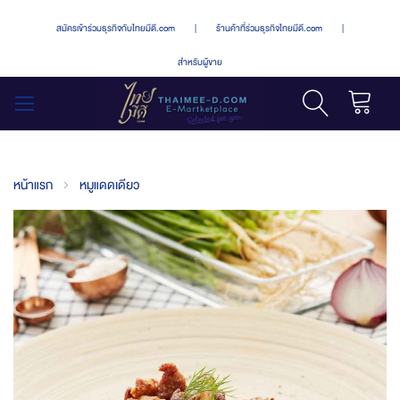
สมัครเข้าร่วมธุรกิจกับไทยมีดี.com
|
ร้านค้าที่ร่วมธุรกิจไทยมีดี.com
|
สำหรับผู้ขาย
รถเข็น
สลับ
เมนู
หน้าแรก
หมูแดดเดียว
Skip
to
the
end
of
the
images
gallery