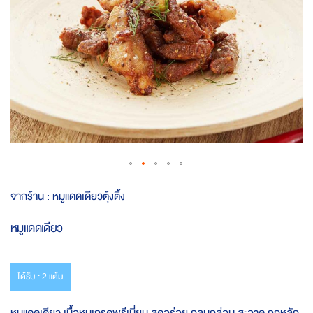
Skip
จากร้าน :
หมูแดดเดียวตุ้งติ้ง
to
the
หมูแดดเดียว
beginning
of
the
images
ได้รับ : 2 แต้ม
gallery