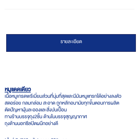
รายละเอียด
หมูแดดเดียว
เนื้อหมูเกรดพรีเมี่ยมส่วนที่นุ่มที่สุดและมีมันหมูแทรกได้อย่างลงตัว
สดอร่อย กลมกล่อม สะอาด ถูกหลักอนามัยทุกขั้นตอนการผลิต
ตัดปัญหาฝุ่นละอองและสิ่งปนเปื้อน
ทางร้านบรรจุถุง2ชั้น ด้านในบรรจุสุญญากาศ
ถุงด้านนอกซีลปิดผนึกอย่างดี