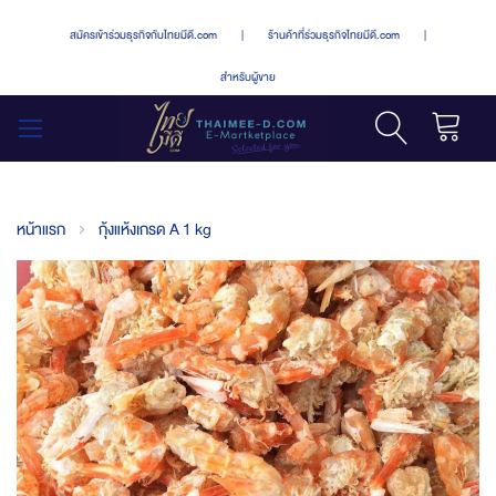
สมัครเข้าร่วมธุรกิจกับไทยมีดี.com
|
ร้านค้าที่ร่วมธุรกิจไทยมีดี.com
|
สำหรับผู้ขาย
รถเข็น
สลับ
เมนู
หน้าแรก
กุ้งแห้งเกรด A 1 kg
Skip
to
the
end
of
the
images
gallery