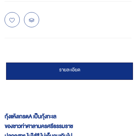
รายละเอียด
กุ้งแห้งเกรดA เป็นกุ้งทะเล
ของชาวท่าศาลานครศรีธรรมราช
ปลอดสาร ไม่ใส่สี ไม่เค็มจนเกินไป