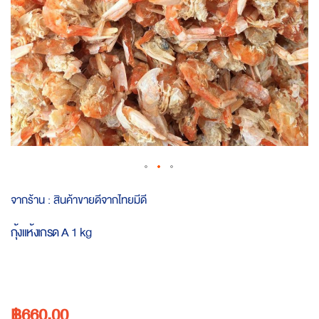
Skip
จากร้าน :
สินค้าขายดีจากไทยมีดี
to
the
กุ้งแห้งเกรด A 1 kg
beginning
of
the
images
gallery
฿660.00