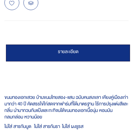
รายละเอียด
ขนมทองเอกเสวย บ้านขนมไทยสอง-แสน ฉบับคนสงขลา เคียงคู่เมืองเก่า
มากว่า 40 ปี คัดสรรไข่ไก่สดจากฟาร์มที่ได้มาตรฐาน ไร้การปรุงแต่งสีและ
กลิ่น นำมากวนกับแป้งและกะทิจนได้ขนมทองเอกเนื้อนุ่ม หอมมัน
กลมกล่อม หวานน้อย
ไม่ใส่ สารกันบูด ไม่ใส่ สารกันรา ไม่ใส่ ผงชูรส