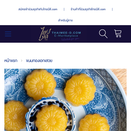
สมัครเข้าร่วมธุรกิจกับไทยมีดี.com
|
ร้านค้าที่ร่วมธุรกิจไทยมีดี.com
|
สำหรับผู้ขาย
รถเข็น
สลับ
เมนู
หน้าแรก
ขนมทองเอกเสวย
Skip
to
the
end
of
the
images
gallery