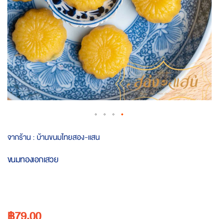
Skip
จากร้าน :
บ้านขนมไทยสอง-แสน
to
the
ขนมทองเอกเสวย
beginning
of
the
images
gallery
฿79.00