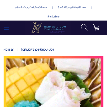
สมัครเข้าร่วมธุรกิจกับไทยมีดี.com
|
ร้านค้าที่ร่วมธุรกิจไทยมีดี.com
|
สำหรับผู้ขาย
รถเข็น
สลับ
เมนู
หน้าแรก
ไอติมผัดข้าวเหนียวมะม่วง
Skip
to
the
end
of
the
images
gallery