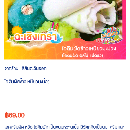
Skip
จากร้าน :
สีสันตะวันออก
to
the
ไอติมผัดข้าวเหนียวมะม่วง
beginning
of
the
images
gallery
฿69.00
ไอศกรีมผัด หรือ ไอติมผัด เป็นขนมหวานเย็น มีวัตถุดิบเป็นนม, ครีม และ