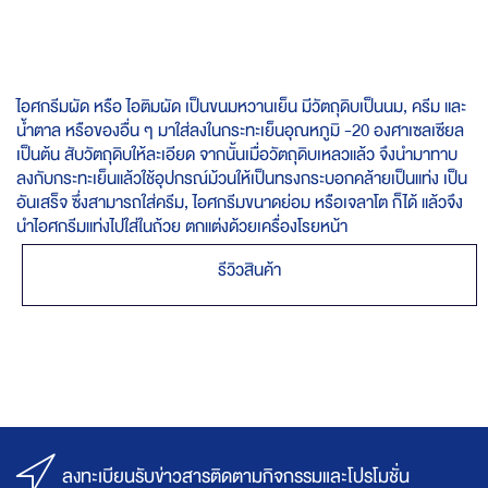
ไอศกรีมผัด หรือ ไอติมผัด เป็นขนมหวานเย็น มีวัตถุดิบเป็นนม, ครีม และ
น้ำตาล หรือของอื่น ๆ มาใส่ลงในกระทะเย็นอุณหภูมิ -20 องศาเซลเซียล
เป็นต้น สับวัตถุดิบให้ละเอียด จากนั้นเมื่อวัตถุดิบเหลวแล้ว จึงนำมาทาบ
ลงกับกระทะเย็นแล้วใช้อุปกรณ์ม้วนให้เป็นทรงกระบอกคล้ายเป็นแท่ง เป็น
อันเสร็จ ซึ่งสามารถใส่ครีม, ไอศกรีมขนาดย่อม หรือเจลาโต ก็ได้ แล้วจึง
นำไอศกรีมแท่งไปใส่ในถ้วย ตกแต่งด้วยเครื่องโรยหน้า
รีวิวสินค้า
ลงทะเบียนรับข่าวสารติดตามกิจกรรมและโปรโมชั่น