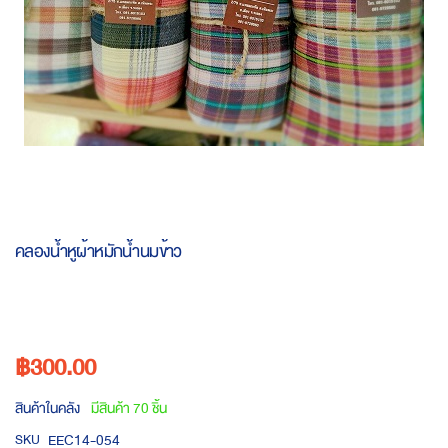
Skip
to
คลองน้ำหูผ้าหมักน้ำนมข้าว
the
beginning
of
the
images
฿300.00
gallery
สินค้าในคลัง
มีสินค้า 70 ชิ้น
EEC14-054
SKU