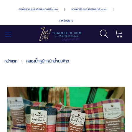
สมัครเข้าร่วมธุรกิจกับไทยมีดี.com
|
ร้านค้าที่ร่วมธุรกิจไทยมีดี.com
|
สำหรับผู้ขาย
รถเข็น
สลับ
เมนู
หน้าแรก
คลองน้ำหูผ้าหมักน้ำนมข้าว
Skip
to
the
end
of
the
images
gallery