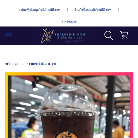
สมัครเข้าร่วมธุรกิจกับไทยมีดี.com
|
ร้านค้าที่ร่วมธุรกิจไทยมีดี.com
|
สำหรับผู้ขาย
รถเข็น
สลับ
เมนู
หน้าแรก
กาแฟน้ำผึ้งมะนาว
Skip
to
the
end
of
the
images
gallery