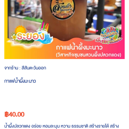
Skip
จากร้าน :
สีสันตะวันออก
to
the
กาแฟน้ำผึ้งมะนาว
beginning
of
the
images
gallery
฿40.00
น้ำผึ้งปลวกแดง อร่อย หอมละมุน หวาน ธรรมชาติ สร้างรายได้ สร้าง