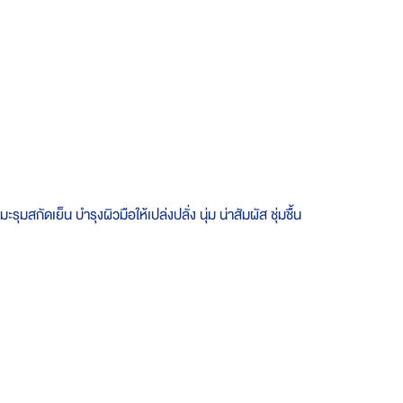
มสกัดเย็น บำรุงผิวมือให้เปล่งปลั่ง นุ่ม น่าสัมผัส ชุ่มชื้น