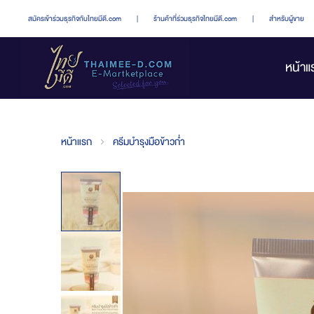
สมัครเข้าร่วมธุรกิจกับไทยมีดี.com
|
ร้านค้าที่ร่วมธุรกิจไทยมีดี.com
|
สำหรับผู้ขาย
หน้าแ
หน้าแรก
ครีมบำรุงมือข้าวก่ำ
Skip
to
the
end
of
the
images
gallery