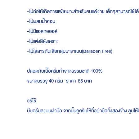
-ไม่ก่อให้เกิดการแพ้เหมาะสำหรับคนแพ้ง่า​ย​ เด็กๆสามารถ​ใช้ไ
-ไม่ผสมน้ำหอม
-ไม่มีแอลกอฮอล์
-ไม่แต่งสีสังเคราะ
-ไม่ใส่สารกันเสียกลุ่มบาราเบน(Baraben Free)​
ปลอดภัยเนื้อครีมทำจากธรรมชาติ​ 100%
ขนาด​บรรจุ​ 40​ กรัม ราคา 85 บาท
วิธีใช้
บีบครีมลงบนฝ่ามือ จากนั้นถูครีมให้ทั่วฝ่ามือทั้งสองข้าง ลูบ