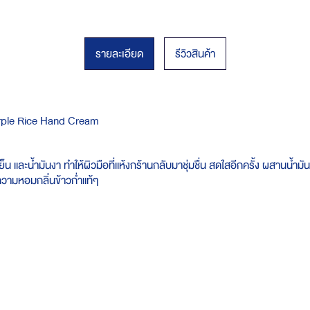
รายละเอียด
รีวิวสินค้า
urple Rice Hand Cream
และน้ำมันงา ทำให้ผิวมือที่แห้งกร้านกลับมาชุ่มชื่น สดใสอีกครั้ง ผสานน้ำมันมะรุ
ความหอมกลิ่นข้าวก่ำแท้ๆ​