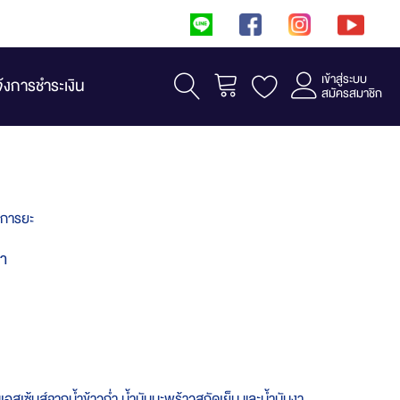
เข้าสู่ระบบ
รถเข็น
จ้งการชำระเงิน
สมัครสมาชิก
นการยะ
่ำ
อสเซ้นส์จากน้ำข้าวก่ำ น้ำมันมะพร้าวสกัดเย็น และน้ำมันงา