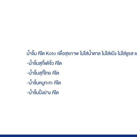
Skip
to
the
beginning
of
the
images
gallery
น้ำจิ้ม คีโต Koto เพื่อสุขภาพ ไม่ใส่น้ำตาล ไม่ใส่แป้ง ไม่ใส่ชูรส 
-น้ำจิ้มสุกี้แต้จิ๋ว คีโต
-น้ำจิ้มสุกี้ไทย คีโต
-น้ำจิ้มหมูกะทะ คีโต
-น้ำจิ้มปิ้งย่าง คีโต