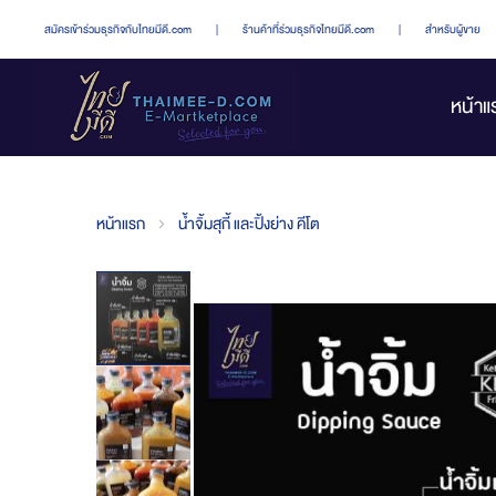
สมัครเข้าร่วมธุรกิจกับไทยมีดี.com
|
ร้านค้าที่ร่วมธุรกิจไทยมีดี.com
|
สำหรับผู้ขาย
หน้าแ
หน้าแรก
น้ำจิ้มสุกี้ และปิ้งย่าง คีโต
Skip
to
the
end
of
the
images
gallery