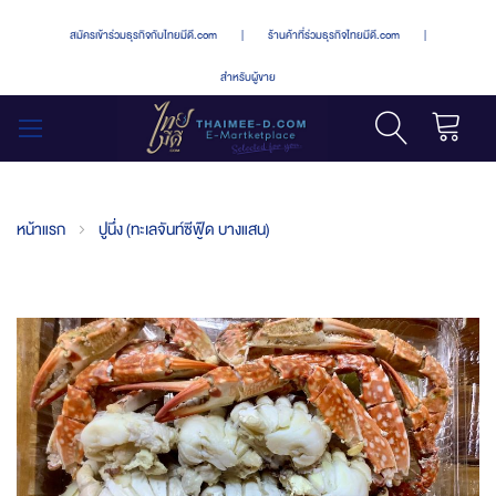
สมัครเข้าร่วมธุรกิจกับไทยมีดี.com
|
ร้านค้าที่ร่วมธุรกิจไทยมีดี.com
|
สำหรับผู้ขาย
รถเข็น
สลับ
เมนู
หน้าแรก
ปูนึ่ง (ทะเลจันท์ซีฟู๊ด บางแสน)
Skip
to
the
end
of
the
images
gallery