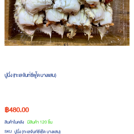
Skip
to
ปูนึ่ง (ทะเลจันท์ซีฟู๊ด บางแสน)
the
beginning
of
the
images
฿480.00
gallery
สินค้าในคลัง
มีสินค้า 120 ชิ้น
ปูนึ่ง (ทะเลจันท์ซีฟู๊ด บางแสน)
SKU