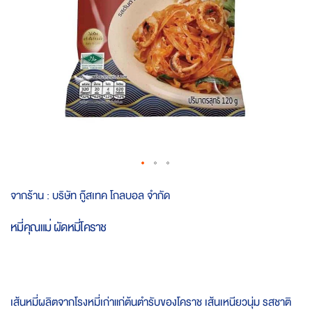
Skip
จากร้าน :
บริษัท กู๊สเทค โกลบอล จำกัด
to
the
หมี่คุณแม่ ผัดหมี่โคราช
beginning
of
the
images
gallery
เส้นหมี่ผลิตจากโรงหมี่เก่าแก่ต้นตำรับของโคราช เส้นเหนียวนุ่ม รสชาติ