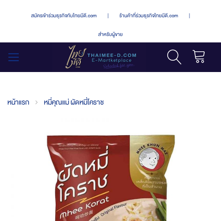
สมัครเข้าร่วมธุรกิจกับไทยมีดี.com
|
ร้านค้าที่ร่วมธุรกิจไทยมีดี.com
|
สำหรับผู้ขาย
รถเข็น
สลับ
เมนู
หน้าแรก
หมี่คุณแม่ ผัดหมี่โคราช
Skip
to
the
end
of
the
images
gallery