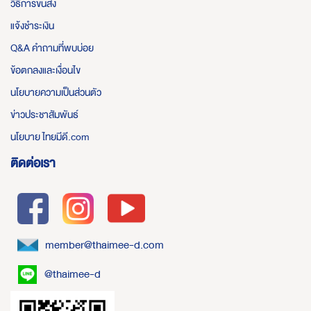
วิธีการขนส่ง
แจ้งชำระเงิน
Q&A คำถามที่พบบ่อย
ข้อตกลงและเงื่อนไข
นโยบายความเป็นส่วนตัว
ข่าวประชาสัมพันธ์
นโยบาย ไทยมีดี.com
ติดต่อเรา
member@thaimee-d.com
@thaimee-d