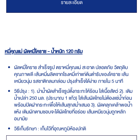
รายละเอียด
หมี่คุณแม่ ผัดหมี่โคราช - น้ำหนัก 120 กรัม
ผัดหมี่โคราช สำเร็จรูป ตราหมี่คุณแม่ สะอาด ปลอดภัย วัตถุดิบ
คุณภาพดี เส้นหมี่ผลิตจากโรงหมี่เก่าแก่ต้นตำรับของโคราช เส้น
เหนียวนุ่ม รสชาติกลมกล่อม ปรุงสำเร็จได้ง่าย ภายใน 5 นาที
วิธีปรุง : 1). นำน้ำผัดสำเร็จรูปตั้งกระทะให้ร้อน ใส่เนื้อสัตว์ 2). เติม
น้ำเปล่า 250 มล. (ประมาณ 1 แก้ว) ใส่เส้นผัดไทยไม่ต้องแช่น้ำก่อน
พร้อมปิดฝากระทะเพื่อให้เส้นสุกสม่ำเสมอ 3). ผัดคลุกเคล้าพอน้ำ
แห้ง เติมผักตามชอบจะได้ผัดไทยที่อร่อย เส้นเหนียวนุ่มถูกหลัก
อนามัย
วิธีเก็บรักษา : เก็บไว้ที่อุณหภูมิห้องปกติ