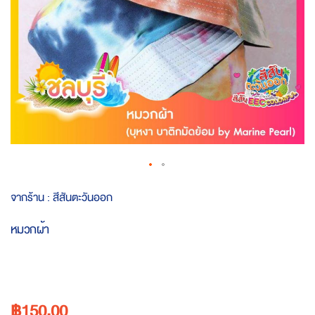
Skip
จากร้าน :
สีสันตะวันออก
to
the
หมวกผ้า
beginning
of
the
images
gallery
฿150.00