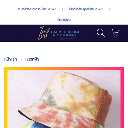
สมัครเข้าร่วมธุรกิจกับไทยมีดี.com
|
ร้านค้าที่ร่วมธุรกิจไทยมีดี.com
|
สำหรับผู้ขาย
รถเข็น
สลับ
เมนู
หน้าแรก
หมวกผ้า
Skip
to
the
end
of
the
images
gallery