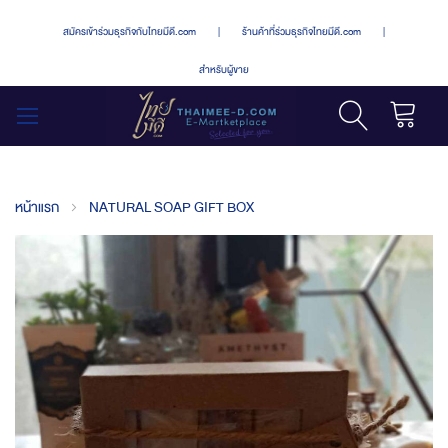
สมัครเข้าร่วมธุรกิจกับไทยมีดี.com
|
ร้านค้าที่ร่วมธุรกิจไทยมีดี.com
|
สำหรับผู้ขาย
รถเข็น
สลับ
เมนู
หน้าแรก
NATURAL SOAP GIFT BOX
Skip
to
the
end
of
the
images
gallery