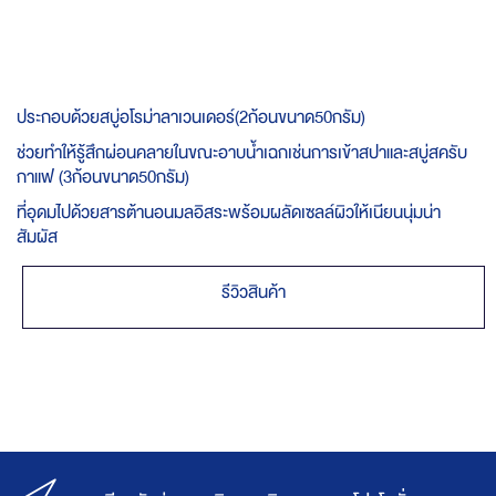
ประกอบด้วยสบู่อโรม่าลาเวนเดอร์(2ก้อนขนาด50กรัม)
ช่วยทำให้รู้สึกผ่อนคลายในขณะอาบน้ำเฉกเช่นการเข้าสปาและสบู่สครับ
กาแฟ (3ก้อนขนาด50กรัม)
ที่อุดมไปด้วยสารต้านอนมลอิสระพร้อมผลัดเซลล์ผิวให้เนียนนุ่มน่า
สัมผัส
รีวิวสินค้า