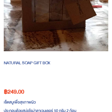
Skip
to
NATURAL SOAP GIFT BOX
the
beginning
of
the
images
฿249.00
gallery
เซ็ตสบูเพื่อสุขภาพผิว
ประกอบด้วยสบู่อโรม่าลาเวนเดอร์ 50 กรัม 2 ก้อน