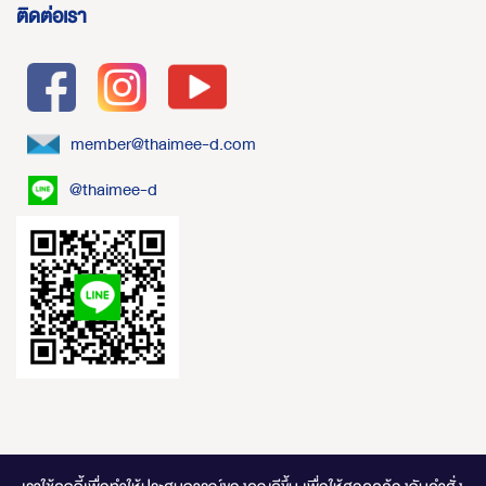
ติดต่อเรา
member@thaimee-d.com
@thaimee-d