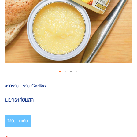
Skip
จากร้าน :
ร้าน Garliko
to
the
เนยกระเทียมสด
beginning
of
the
images
ได้รับ : 1 แต้ม
gallery