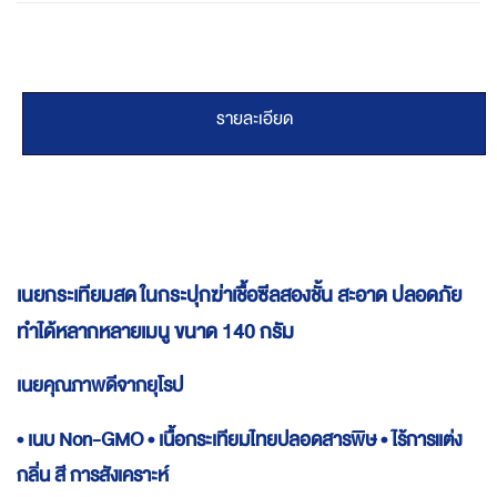
รายละเอียด
เนยกระเทียมสด ในกระปุกฆ่าเชื้อซีลสองชั้น สะอาด ปลอดภัย
ทำได้หลากหลายเมนู ขนาด 140 กรัม
เนยคุณภาพดีจากยุโรป
• เนบ Non-GMO • เนื้อกระเทียมไทยปลอดสารพิษ • ไร้การแต่ง
กลิ่น สี การสังเคราะห์