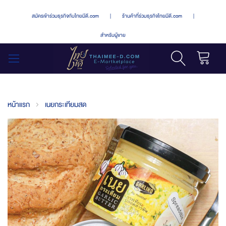
สมัครเข้าร่วมธุรกิจกับไทยมีดี.com
|
ร้านค้าที่ร่วมธุรกิจไทยมีดี.com
|
สำหรับผู้ขาย
รถเข็น
สลับ
เมนู
หน้าแรก
เนยกระเทียมสด
Skip
to
the
end
of
the
images
gallery