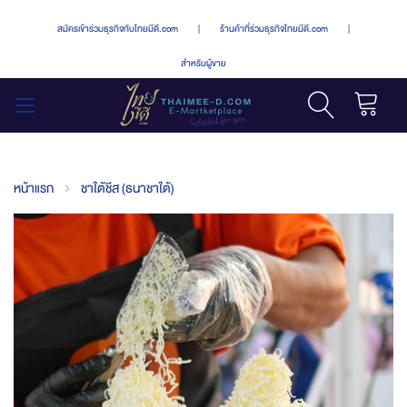
สมัครเข้าร่วมธุรกิจกับไทยมีดี.com
|
ร้านค้าที่ร่วมธุรกิจไทยมีดี.com
|
สำหรับผู้ขาย
รถเข็น
สลับ
เมนู
หน้าแรก
ชาใต้ชีส (ธนาชาใต้)
Skip
to
the
end
of
the
images
gallery