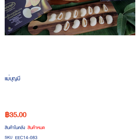
Skip
to
แม่บุญมี
the
beginning
of
the
images
฿35.00
gallery
สินค้าในคลัง
สินค้าหมด
EEC14-083
SKU