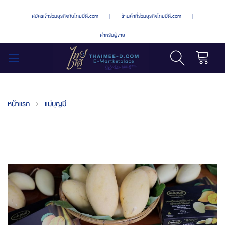
สมัครเข้าร่วมธุรกิจกับไทยมีดี.com
|
ร้านค้าที่ร่วมธุรกิจไทยมีดี.com
|
สำหรับผู้ขาย
รถเข็น
สลับ
เมนู
หน้าแรก
แม่บุญมี
Skip
to
the
end
of
the
images
gallery