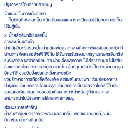
ปรุงอาหารได้หลากหลายเมนู
ข้อแนะนำในการเก็บรักษา
- เก็บไว้ในที่แห้งและเย็น หลีกเลี่ยงแสงแดด หากเปิดแล้วใช้ไม่หมดควรเก็บ
ไว้ในตู้เย็น
2. น้ำสลัดอินทรีย์ รสขมิ้น
รายละเอียดสินค้า
น้ำสลัดอินทรีย์รสขมิ้น
น้ำสลัดเพื่อสุขภาพ ผลิตจากวัตถุดิบออร์แกนิคที่
ผ่านการคัดสรรอย่างพิถีพิถัน ได้รับการรับรองมาตรฐานเกษตรอินทรีย์
ระดับสากล รสชาติอร่อย ทานง่าย ดีต่อสุขภาพ ไม่ใส่สารกันบูด ไม่ใส่สีห
รือแต่งกลิ่นใดๆ สารเคอร์คูมินอยด์ในขมิ้นมีคุณสมบัติเป็นสารต้านอนุมูล
อิสระที่ดี ช่วยยับยั้งเซลล์มะเร็งหลายชนิด
ช่วยรักษาอาการท้องอืดท้องเฟ้อ ลดแผลในกระเพาะ ช่วยย่อยอาหาร
บำรุงตับ ช่วยลดการปวดมดลูก ช่วยลดการเจ็บป่วยจากโรคลำไส้ และ
ช่วยลดระดับโคเลสเตอรอลในเลือด เหมาะสำหรับผู้ที่รักสุขภาพ
สามารถนำไปปรุงอาหารได้หลากหลายเมนู
ส่วนประกอบสำคัญ
น้ำส้มสายชูหมักจากข้าวหอมมะลิอินทรีย์, พริกแดงอินทรีย์, ขมิ้น
อินทรีย์, น้ำตาลอินทรีย์