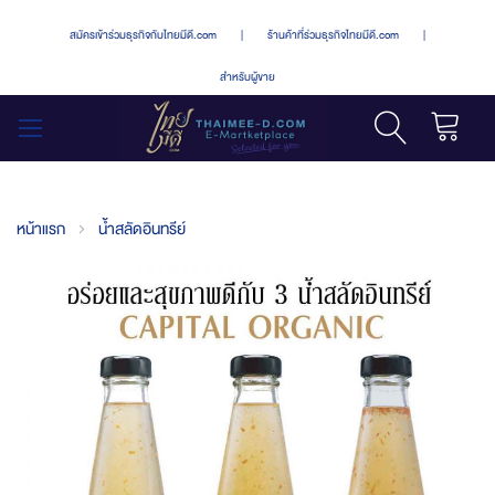
สมัครเข้าร่วมธุรกิจกับไทยมีดี.com
|
ร้านค้าที่ร่วมธุรกิจไทยมีดี.com
|
สำหรับผู้ขาย
รถเข็น
สลับ
เมนู
หน้าแรก
น้ำสลัดอินทรีย์
Skip
to
the
end
of
the
images
gallery