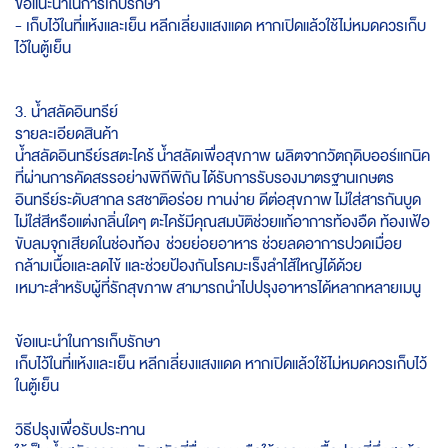
ข้อแนะนำในการเก็บรักษา
- เก็บไว้ในที่แห้งและเย็น หลีกเลี่ยงแสงแดด หากเปิดแล้วใช้ไม่หมดควรเก็บ
ไว้ในตู้เย็น
3. น้ำสลัดอินทรีย์
รายละเอียดสินค้า
น้ำสลัดอินทรีย์รสตะไคร้
น้ำสลัดเพื่อสุขภาพ ผลิตจากวัตถุดิบออร์แกนิค
ที่ผ่านการคัดสรรอย่างพิถีพิถัน ได้รับการรับรองมาตรฐานเกษตร
อินทรีย์ระดับสากล รสชาติอร่อย ทานง่าย ดีต่อสุขภาพ
ไม่ใส่สารกันบูด
ไม่ใส่สีหรือแต่งกลิ่นใดๆ ตะไคร้มีคุณสมบัติช่วยแก้อาการท้องอืด ท้องเฟ้อ
ขับลมจุกเสียดในช่องท้อง ช่วยย่อยอาหาร ช่วยลดอาการปวดเมื่อย
กล้ามเนื้อและลดไข้ และช่วยป้องกันโรคมะเร็งลำไส้ใหญ่ได้ด้วย
เหมาะสำหรับผู้ที่รักสุขภาพ สามารถนำไปปรุงอาหารได้หลากหลายเมนู
ข้อแนะนำในการเก็บรักษา
เก็บไว้ในที่แห้งและเย็น หลีกเลี่ยงแสงแดด หากเปิดแล้วใช้ไม่หมดควรเก็บไว้
ในตู้เย็น
วิธีปรุงเพื่อรับประทาน