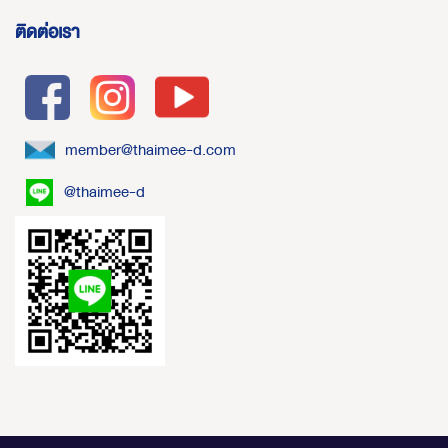
ติดต่อเรา
member@thaimee-d.com
@thaimee-d