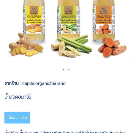
Skip
จากร้าน :
capitalorganicthailand
to
the
น้ำสลัดอินทรีย์
beginning
of
the
images
ได้รับ : 1 แต้ม
gallery