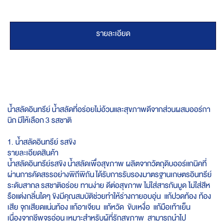
รายละเอียด
น้ำสลัดอินทรีย์ น้ำสลัดที่อร่อยไม่อ้วนและสุขภาพดีจากส่วนผสมออร์กา
นิก มีให้เลือก 3 รสชาติ
1. น้ำสลัดอินทรีย์ รสขิง
รายละเอียดสินค้า
น้ำสลัดอินทรีย์รสขิง
น้ำสลัดเพื่อสุขภาพ ผลิตจากวัตถุดิบออร์แกนิคที่
ผ่านการคัดสรรอย่างพิถีพิถัน ได้รับการรับรองมาตรฐานเกษตรอินทรีย์
ระดับสากล รสชาติอร่อย ทานง่าย ดีต่อสุขภาพ ไม่ใส่สารกันบูด ไม่ใส่สีห
รือแต่งกลิ่นใดๆ ขิงมีคุณสมบัติช่วยทำให้ร่างกายอบอุ่น แก้ปวดท้อง ท้อง
เสีย จุกเสียดแน่นท้อง แก้อาเจียน แก้หวัด ขับเหงื่อ แก้มือเท้าเย็น
เนื่องจากชีพจรอ่อน เหมาะสำหรับผู้ที่รักสุขภาพ สามารถนำไป