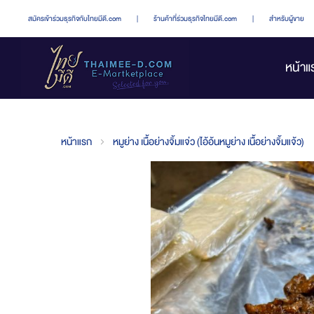
สมัครเข้าร่วมธุรกิจกับไทยมีดี.com
|
ร้านค้าที่ร่วมธุรกิจไทยมีดี.com
|
สำหรับผู้ขาย
หน้าแ
หน้าแรก
หมูย่าง เนื้อย่างจิ้มแจ่ว (ไอ้อ้นหมูย่าง เนื้อย่างจิ้มแจ้ว)
Skip
to
the
end
of
the
images
gallery