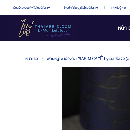
สมัครเข้าร่วมธุรกิจกับไทยมีดี.com
|
ร้านค้าที่ร่วมธุรกิจไทยมีดี.com
|
สำหรับผู้ขาย
หน้าแ
หน้าแรก
พายหมูแดงฮ่องกง (PIASIM CAFÉ by ตั้ง เซ่ง จั้ว (บ
Skip
to
the
end
of
the
images
gallery