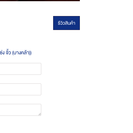
รีวิวสินค้า
 จั้ว (บางคล้า))