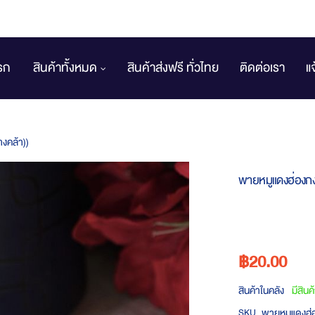
รก
สินค้าทั้งหมด
สินค้าส่งฟรี ทั่วไทย
ติดต่อเรา
แ
างคล้า))
พายหมูแดงฮ่องกง (
฿20.00
สินค้าในคลัง
มีสินค
พายหมูแดงฮ่อง
SKU