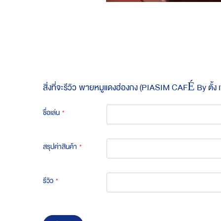
Skip
to
the
beginning
of
the
images
gallery
สิ่งที่จะรีวิว
พายหมูแดงฮ่องกง (PIASIM CAFÉ By ตั้ง เซ่ง
ชื่อเล่น
สรุปค่าสินค้า
รีวิว