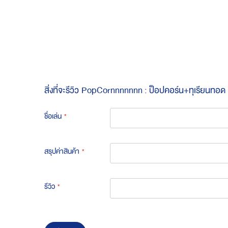
Skip
to
the
beginning
of
the
images
gallery
สิ่งที่จะรีวิว
PopCornnnnnnn : ป็อปคอร์น+ทุเรียนทอด
ชื่อเล่น
สรุปค่าสินค้า
รีวิว