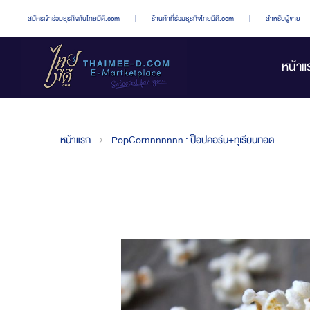
สมัครเข้าร่วมธุรกิจกับไทยมีดี.com
|
ร้านค้าที่ร่วมธุรกิจไทยมีดี.com
|
สำหรับผู้ขาย
หน้าแ
หน้าแรก
PopCornnnnnnn : ป็อปคอร์น+ทุเรียนทอด
Skip
to
the
end
of
the
images
gallery