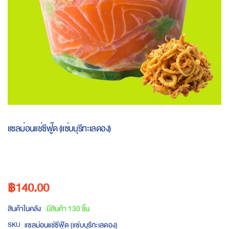
Skip
to
แซลม่อนแช่ซีฟู๊ด (แซ่บบุรีทะเลดอง)
the
beginning
of
the
images
฿140.00
gallery
สินค้าในคลัง
มีสินค้า 130 ชิ้น
แซลม่อนแช่ซีฟู๊ด (แซ่บบุรีทะเลดอง)
SKU