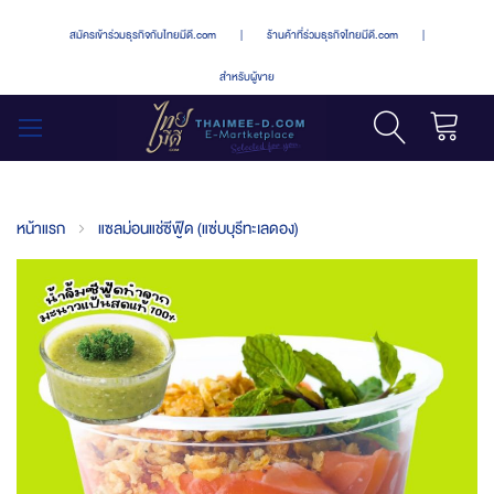
สมัครเข้าร่วมธุรกิจกับไทยมีดี.com
|
ร้านค้าที่ร่วมธุรกิจไทยมีดี.com
|
สำหรับผู้ขาย
รถเข็น
สลับ
เมนู
หน้าแรก
แซลม่อนแช่ซีฟู๊ด (แซ่บบุรีทะเลดอง)
Skip
to
the
end
of
the
images
gallery