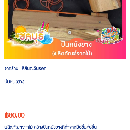
Skip
จากร้าน :
สีสันตะวันออก
to
the
ปืนหนังยาง
beginning
of
the
images
gallery
฿80.00
ผลิตภัณฑ์จากไม้ สร้างปืนหนังยางที่ทำจากมือชิ้นต่อชิ้น