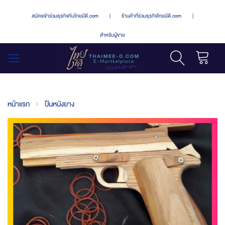
สมัครเข้าร่วมธุรกิจกับไทยมีดี.com
|
ร้านค้าที่ร่วมธุรกิจไทยมีดี.com
|
สำหรับผู้ขาย
รถเข็น
สลับ
เมนู
หน้าแรก
ปืนหนังยาง
Skip
to
the
end
of
the
images
gallery