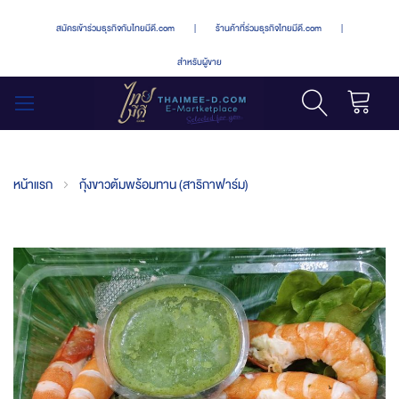
สมัครเข้าร่วมธุรกิจกับไทยมีดี.com
|
ร้านค้าที่ร่วมธุรกิจไทยมีดี.com
|
สำหรับผู้ขาย
รถเข็น
สลับ
เมนู
หน้าแรก
กุ้งขาวต้มพร้อมทาน (สาริกาฟาร์ม)
Skip
to
the
end
of
the
images
gallery