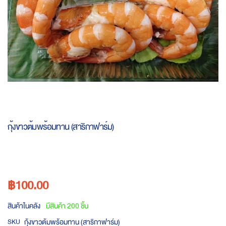
Skip
to
กุ้งขาวต้มพร้อมทาน (สาริกาฟาร์ม)
the
beginning
of
the
images
฿100.00
gallery
สินค้าในคลัง
มีสินค้า 200 ชิ้น
กุ้งขาวต้มพร้อมทาน (สาริกาฟาร์ม)
SKU