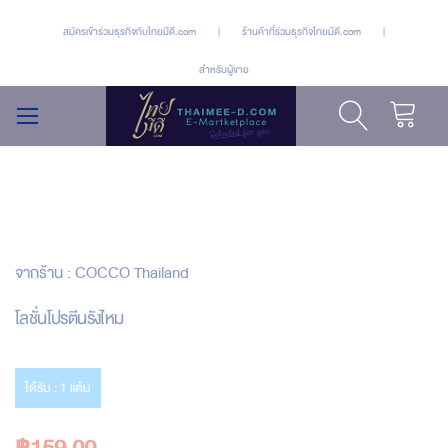
สมัครเข้าร่วมธุรกิจกับไทยมีดี.com
|
ร้านค้าที่ร่วมธุรกิจไทยมีดี.com
|
สำหรับผู้ขาย
รถเข็น
สลับ
เมนู
Skip
Skip
to
to
จากร้าน :
COCCO Thailand
the
the
end
beginning
โลชั่นโปรตีนรังไหม
of
of
the
the
images
images
ได้รับ : 1 แต้ม
gallery
gallery