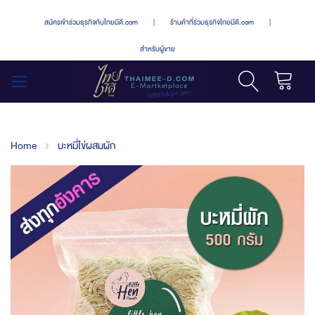
สมัครเข้าร่วมธุรกิจกับไทยมีดี.com
|
ร้านค้าที่ร่วมธุรกิจไทยมีดี.com
|
สำหรับผู้ขาย
รถเข็น
สลับ
เมนู
Home
บะหมี่ไข่ผสมผัก
Skip
to
the
end
of
the
images
gallery