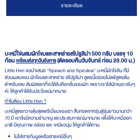
รายละเอียด
บะหมี่ไข่ผสมผักโขมและสาหร่ายสไปรูลิน่า 500 กรัม บรรจุ 10
ก้อน
(ตัดรอบคืนวันจันทร์ ก่อน 23.00 น.)
พร้อมส่งทุกวันอังคาร
Little Hen ขอนำเสนอ "Spinach and Spirulina" บะหมี่ผักไข่ล้น ที่มี
ส่วนผสมของ ผักโขมและสาหร่าย สไปรูลิน่า สูตรนี้อร่อยไม่แพ้สูตรต้น
ตำหรับเลย สัมผัสแรกที่จะได้รับคือกลิ่นของผัก เพราะเราใส่ผักเยอะจริงๆ
ค่ะ ให้ลูกค้าได้รับประโยชน์มากมาย
ทำไมต้อง Little Hen ?
บะหมี่สูตรกวางตุ้งสุดพรีเมี่ยมของเรา สืบทอดจากรุ่นสู่รุ่นยาวนานกว่า
70 ปี เราจึงมีความชำนาญ และประสบการณ์มากมาย เพื่อให้บะหมี่ออก
มาดี มีคุณภาพ อร่อย และ เหนียวนุ่ม ให้ลูกค้าได้ทาน
ไม่ใส่สารกันบูดหรือสารเคมีอื่นๆ