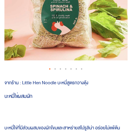
Skip
จากร้าน :
Little Hen Noodle บะหมี่สูตรกวางตุ้ง
to
the
บะหมี่ไข่ผสมผัก
beginning
of
the
images
gallery
บะหมี่ไข่ที่มีส่วนผสมของผักโขมและสาหร่ายสไปรูลิน่า อร่อยไม่แพ้ต้น