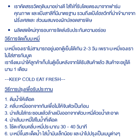
เราคัดสรรวัตถุดิบมาอย่างดี ใส่ไข่ที่รับโดยตรงมาจากฟาร์ม
คุณภาพ และแป้งสาลีที่มีมาตรฐาน รวมถึงแป้งโฮลวีทที่นำเข้ามาจาก
ฝรั่งเศสและ ส่วนผสมของผักปลอดสารพิษ
ผลิตสดใหม่ทุกรอบการจัดส่งรับประกันความอร่อย
วิธีการจัดเก็บบะหมี่
บะหมี่ของเราไม่สามารถอยู่นอกตู้เย็นได้เกิน 2-3 วัน เพราะบะหมี่ของเรา
ไม่ใส่สารกันบูด
เราจึงแนะนำให้ลูกค้าเก็บในตู้เย็นหลังจากได้รับสินค้าแล้ว สินค้าจะอยู่ได้
นาน 1 เดือน
--KEEP COLD EAT FRESH--
วิธีการปรุงเพื่อรับประทาน
1. ต้มน้ำให้เดือด
2. คลี่บะหมี่ออกจากกันเพื่อไม่ให้จับตัวเป็นก้อน
3. นำเส้นใส่กระชอนแล้วล้างแป้งออกจากตัวบะหมี่ด้วยน้ำสะอาด
4. นำเส้นบะหมี่ใส่ในน้ำที่เดือด
5. ใช้ตะเกียบคลี่บะหมี่ประมาณ 30 - 40 วินาที
6. บะหมี่ขึ้นสะเด็ดน้ำ ใส่น้ำมันเล็กน้อย และนำไปปรุงเป็นเมนูต่างๆ