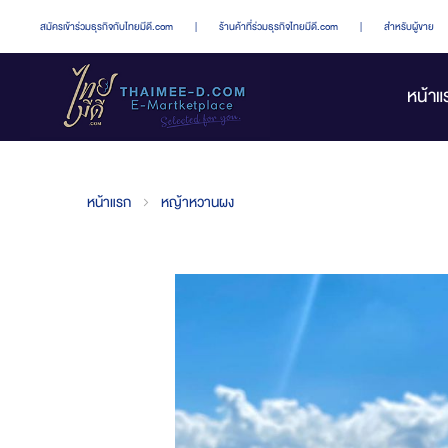
สมัครเข้าร่วมธุรกิจกับไทยมีดี.com
|
ร้านค้าที่ร่วมธุรกิจไทยมีดี.com
|
สำหรับผู้ขาย
หน้าแ
หน้าแรก
หญ้าหวานผง
Skip
to
the
end
of
the
images
gallery