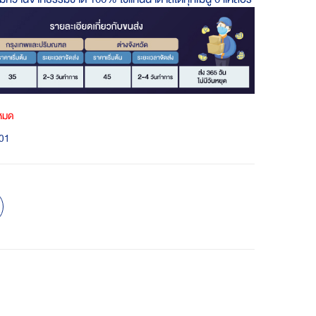
าหมด
01