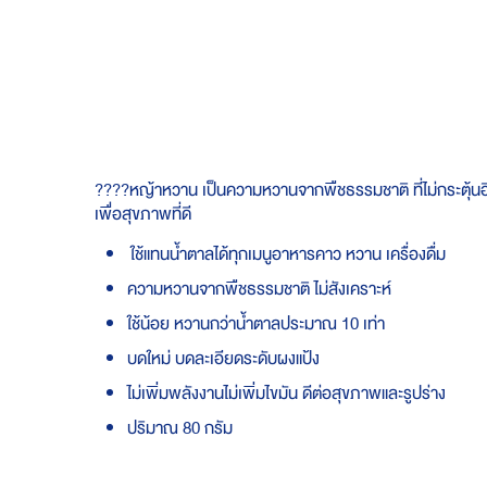
Skip
to
the
beginning
of
the
images
gallery
????หญ้าหวาน เป็นความหวานจากพืชธรรมชาติ ที่ไม่กระตุ้นอินซ
เพื่อสุขภาพที่ดี
ใช้แทนน้ำตาลได้ทุกเมนูอาหารคาว หวาน เครื่องดื่ม
ความหวานจากพืชธรรมชาติ ไม่สังเคราะห์
ใช้น้อย หวานกว่าน้ำตาลประมาณ 10 เท่า
บดใหม่ บดละเอียดระดับผงแป้ง
ไม่เพิ่มพลังงานไม่เพิ่มไขมัน ดีต่อสุขภาพและรูปร่าง
ปริมาณ 80 กรัม