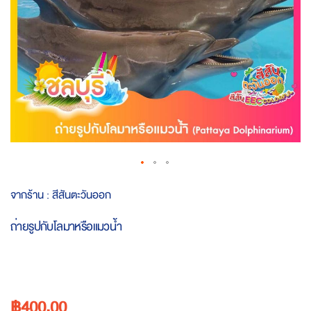
Skip
จากร้าน :
สีสันตะวันออก
to
the
ถ่ายรูปกับโลมาหรือแมวน้ำ
beginning
of
the
images
gallery
฿400.00