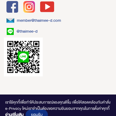
member@thaimee-d.com
@thaimee-d
เราใช้คุกกี้เพื่อทำให้ประสบการณ์ของคุณดีขึ้น
เพื่อให้สอดคล้องกับคำสั่ง
e-Privacy ใหม่เราจำเป็นต้องขอความยินยอมจากคุณในการตั้งค่าคุกกี้
ไทยมีดี.com © 2020 Online Store. All Rights Reserved. DESIGNED BY
CLICK
ยอมรับ
อ่านเพิ่มเติม
END
.