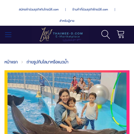
สมัครเข้าร่วมธุรกิจกับไทยมีดี.com
|
ร้านค้าที่ร่วมธุรกิจไทยมีดี.com
|
สำหรับผู้ขาย
รถเข็น
สลับ
เมนู
หน้าแรก
ถ่ายรูปกับโลมาหรือแมวน้ำ
Skip
to
the
end
of
the
images
gallery