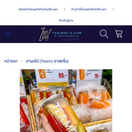
สมัครเข้าร่วมธุรกิจกับไทยมีดี.com
|
ร้านค้าที่ร่วมธุรกิจไทยมีดี.com
|
สำหรับผู้ขาย
รถเข็น
สลับ
เมนู
หน้าแรก
ชาผลไม้ (Teamo ชาสดชื่น)
Skip
to
the
end
of
the
images
gallery