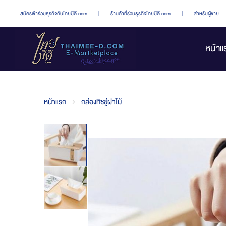
สมัครเข้าร่วมธุรกิจกับไทยมีดี.com
|
ร้านค้าที่ร่วมธุรกิจไทยมีดี.com
|
สำหรับผู้ขาย
หน้าแ
หน้าแรก
กล่องทิชชู่ฝาไม้
Skip
to
the
end
of
the
images
gallery