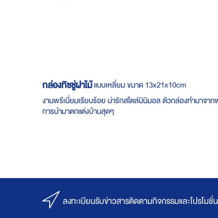
Skip
to
the
beginning
of
the
images
gallery
กล่องทิชชู่ฝาไม้
แบบเหลี่ยม ขนาด 13x21x10cm
งานพรีเมี่ยมเรียบร้อย น่ารักสไตล์มินิมอล ตัวกล่องทำมาจากพล
การนำมาตกแต่งบ้านสุดๆ
ลงทะเบียนรับข่าวสารติดตามกิจกรรมและโปรโมชั่น