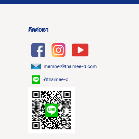
ติดต่อเรา
member@thaimee-d.com
@thaimee-d