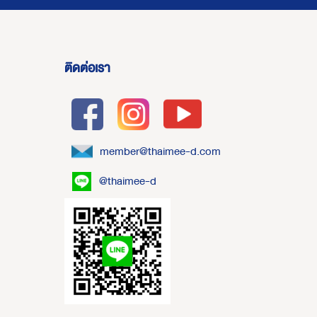
ติดต่อเรา
member@thaimee-d.com
@thaimee-d