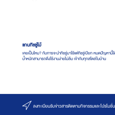
Skip
to
the
beginning
of
the
images
gallery
แกนทิชชู่ไม้
เคยเป็นไหม? กับการจะนำทิชชู่มาใช้แต่ทิชชู่เปียก หมดปัญหานี
น้ำหนักสามารถดึงใช้งานง่ายไม่ล้ม เข้ากับทุกสไตล์ในบ้าน
ลงทะเบียนรับข่าวสารติดตามกิจกรรมและโปรโมชั่น