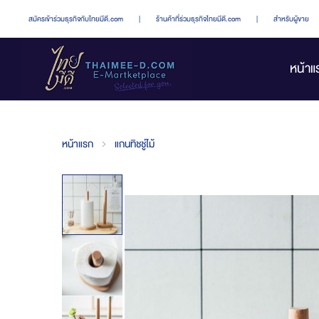
สมัครเข้าร่วมธุรกิจกับไทยมีดี.com
|
ร้านค้าที่ร่วมธุรกิจไทยมีดี.com
|
สำหรับผู้ขาย
หน้าแ
หน้าแรก
แกนทิชชู่ไม้
Skip
to
the
end
of
the
images
gallery