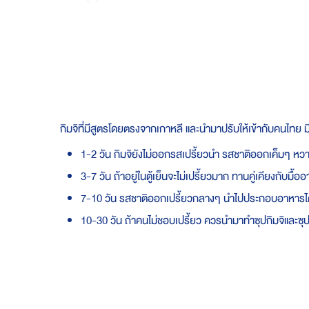
Skip
to
the
beginning
of
the
images
gallery
กิมจิที่มีสูตรโดยตรงจากเกาหลี และนำมาปรับให้เข้ากับคนไทย มี
1-2 วัน กิมจิยังไม่ออกรสเปรี้ยวนำ รสชาติออกเค็มๆ หว
3-7 วัน ถ้าอยู่ในตู้เย็นจะไม่เปรี้ยวมาก ทานคู่เคียงกับม
7-10 วัน รสชาติออกเปรี้ยวกลางๆ นำไปประกอบอาหารได้ เช่น 
10-30 วัน ถ้าคนไม่ชอบเปรี้ยว ควรนำมาทำซุปกิมจิและซุ