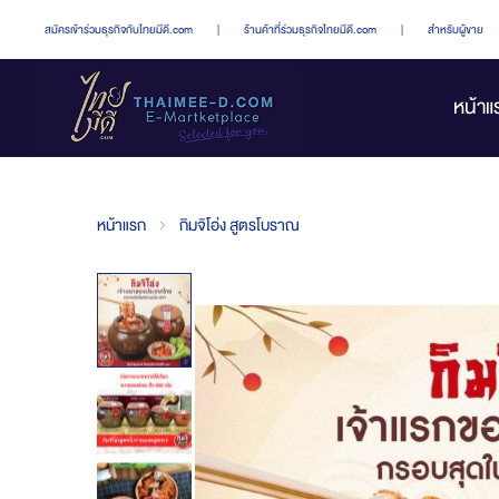
สมัครเข้าร่วมธุรกิจกับไทยมีดี.com
|
ร้านค้าที่ร่วมธุรกิจไทยมีดี.com
|
สำหรับผู้ขาย
หน้าแ
หน้าแรก
กิมจิโอ่ง สูตรโบราณ
Skip
to
the
end
of
the
images
gallery