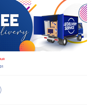
าหมด
01